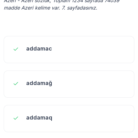
Azeri - Azeri sözlük, Toplam 1234 sayfada 74039
madde Azeri kelime var. 7. sayfadasınız.
addamac
addamağ
addamaq