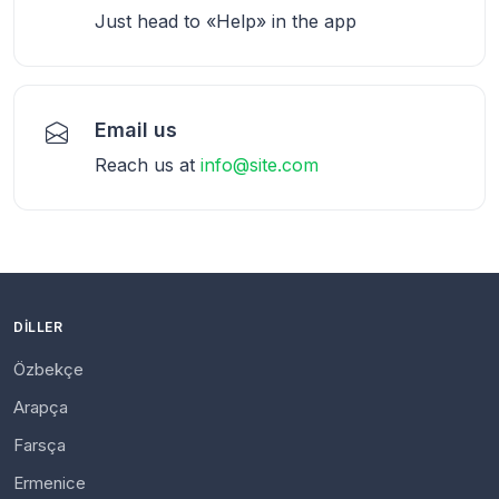
Just head to «Help» in the app
Email us
Reach us at
info@site.com
DILLER
Özbekçe
Arapça
Farsça
Ermenice