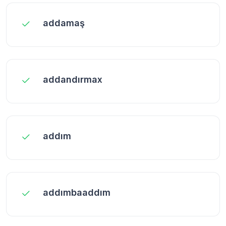
addamaş
addandırmax
addım
addımbaaddım