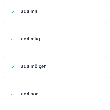
addımlı
addımlıq
addımölçən
addison