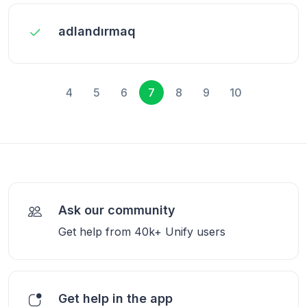
adlandırmaq
4
5
6
7
8
9
10
Ask our community
Get help from 40k+ Unify users
Get help in the app