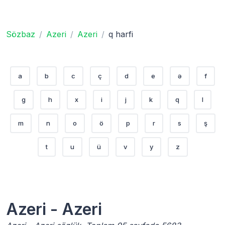
Sözbaz
Azeri
Azeri
q harfi
a
b
c
ç
d
e
ə
f
g
h
x
i
j
k
q
l
m
n
o
ö
p
r
s
ş
t
u
ü
v
y
z
Azeri - Azeri