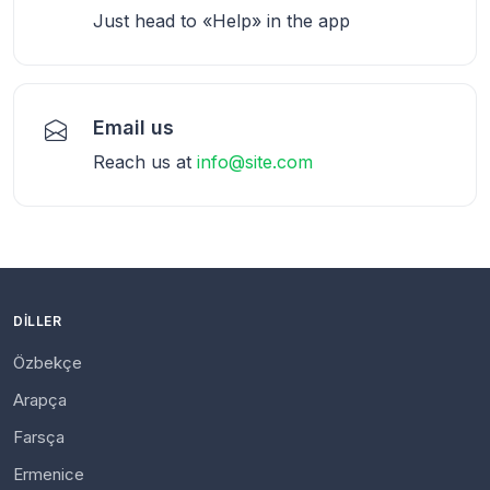
Just head to «Help» in the app
Email us
Reach us at
info@site.com
DILLER
Özbekçe
Arapça
Farsça
Ermenice