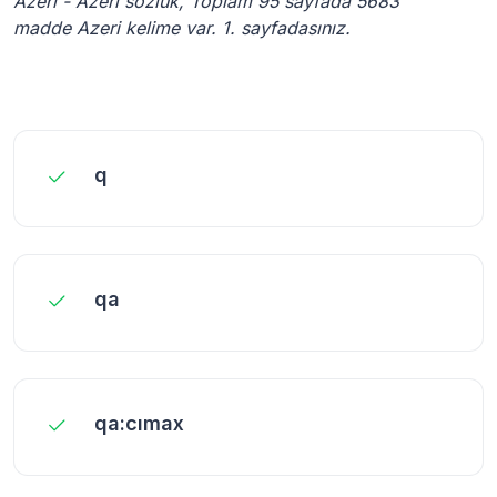
Azeri - Azeri sözlük, Toplam 95 sayfada 5683
madde Azeri kelime var. 1. sayfadasınız.
q
qa
qa:cımax