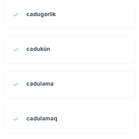
cadugərlik
cadukün
cadulama
cadulamaq