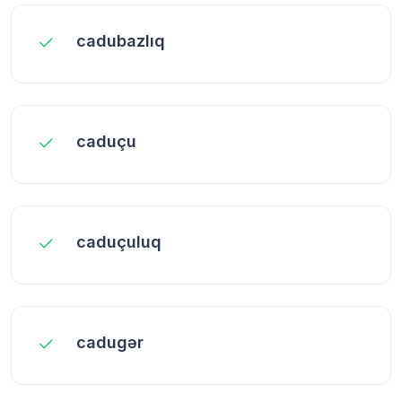
cadubazlıq
caduçu
caduçuluq
cadugər