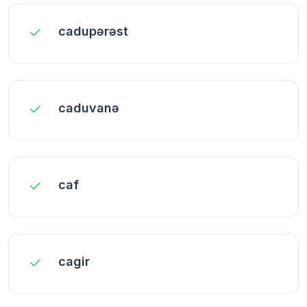
cadupərəst
caduvanə
caf
cagir