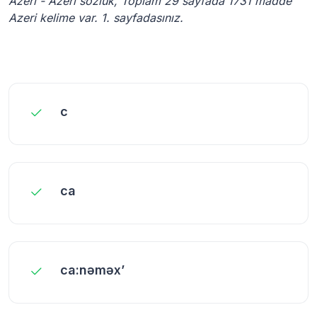
Azeri - Azeri sözlük, Toplam 29 sayfada 1731 madde
Azeri kelime var. 1. sayfadasınız.
c
ca
ca:nəməx’