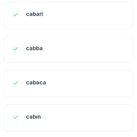
cabari
cabba
cabəca
cabın