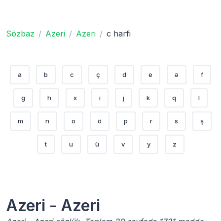
Sözbaz
Azeri
Azeri
c harfi
a
b
c
ç
d
e
ə
f
g
h
x
i
j
k
q
l
m
n
o
ö
p
r
s
ş
t
u
ü
v
y
z
Azeri - Azeri