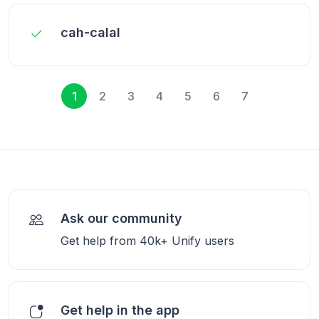
cah-calal
1
2
3
4
5
6
7
Ask our community
Get help from 40k+ Unify users
Get help in the app