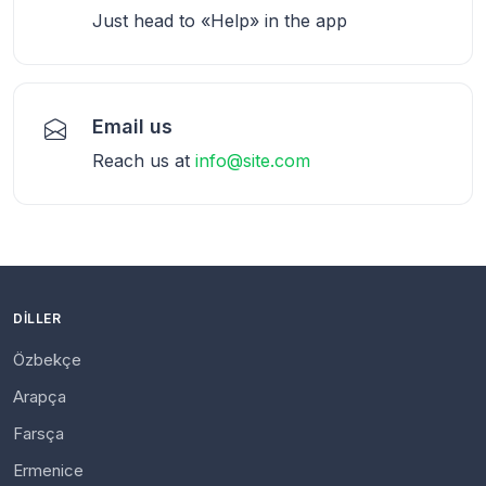
Just head to «Help» in the app
Email us
Reach us at
info@site.com
DILLER
Özbekçe
Arapça
Farsça
Ermenice