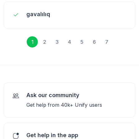
gavalılıq
1
2
3
4
5
6
7
Ask our community
Get help from 40k+ Unify users
Get help in the app