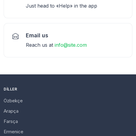
Just head to «Help» in the app
Email us
Reach us at
info@site.com
DILLER
Özbekçe
Arapça
Farsça
Ermenice