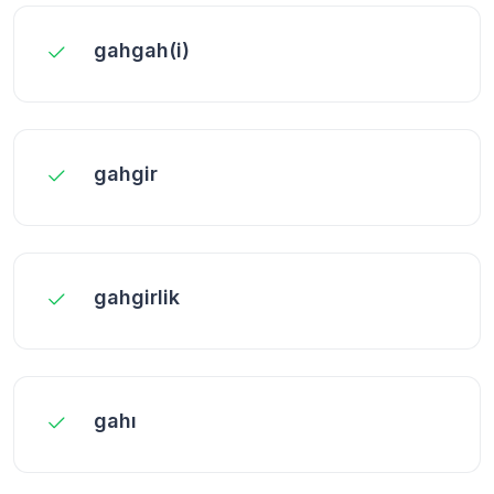
gahgah(i)
gahgir
gahgirlik
gahı