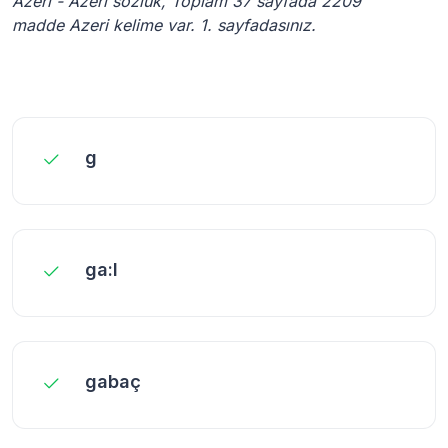
Azeri - Azeri sözlük, Toplam 37 sayfada 2209
madde Azeri kelime var. 1. sayfadasınız.
g
ga:l
gabaç