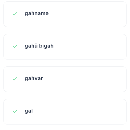
gahnamə
gahü bigah
gahvar
gal