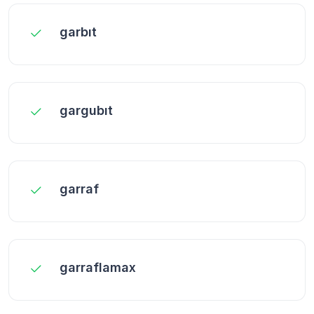
garbıt
gargubıt
garraf
garraflamax