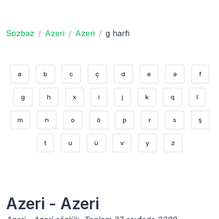
Sözbaz
Azeri
Azeri
g harfi
a
b
c
ç
d
e
ə
f
g
h
x
i
j
k
q
l
m
n
o
ö
p
r
s
ş
t
u
ü
v
y
z
Azeri - Azeri