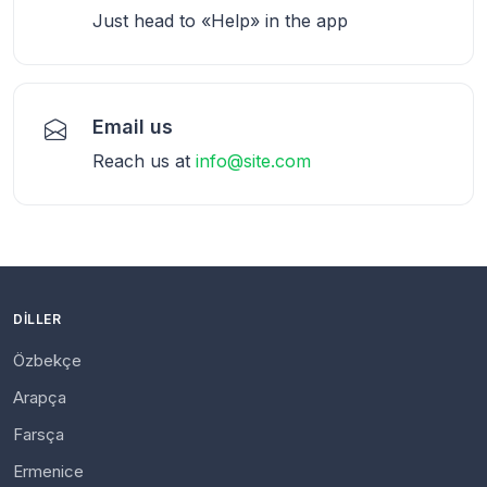
Just head to «Help» in the app
Email us
Reach us at
info@site.com
DILLER
Özbekçe
Arapça
Farsça
Ermenice