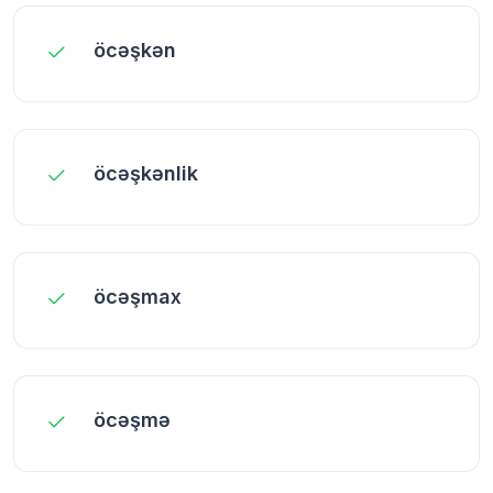
öcəşkən
öcəşkənlik
öcəşmax
öcəşmə