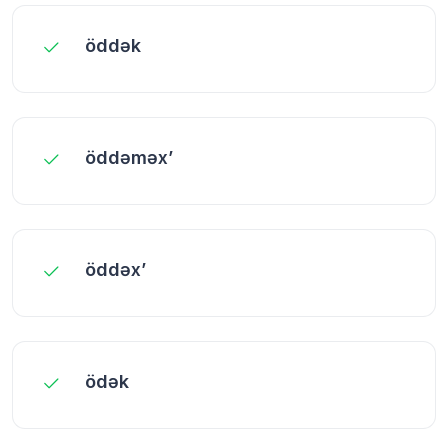
öddək
öddəməx’
öddəx’
ödək