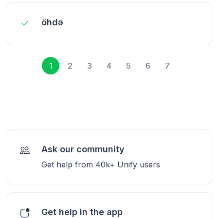
öhdə
1
2
3
4
5
6
7
Ask our community
Get help from 40k+ Unify users
Get help in the app