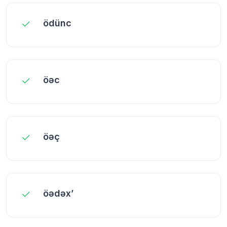
ödünc
öəc
öəç
öədəx’