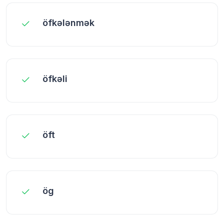
öfkələnmək
öfkəli
öft
ög