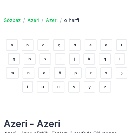
Sözbaz
Azeri
Azeri
ö harfi
a
b
c
ç
d
e
ə
f
g
h
x
i
j
k
q
l
m
n
o
ö
p
r
s
ş
t
u
ü
v
y
z
Azeri - Azeri