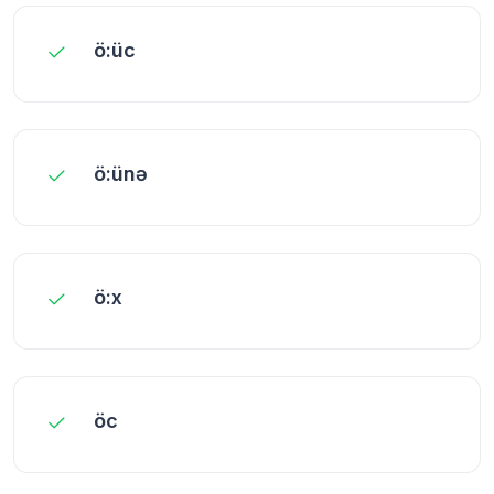
ö:üc
ö:ünə
ö:x
öc