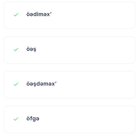
öədiməx’
öəş
öəşdəməx’
öfgə