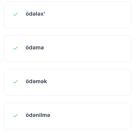
ödələx’
ödəmə
ödəmək
ödənilmə