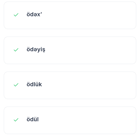
ödəx’
ödəyiş
ödlük
ödül