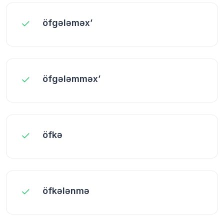
öfgələməx’
öfgələmməx’
öfkə
öfkələnmə