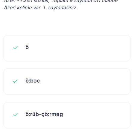
Azeri - Azeri sözlük, Toplam 9 sayfada 511 madde
Azeri kelime var. 1. sayfadasınız.
ö
ö:bəc
ö:rüb-çö:rməg