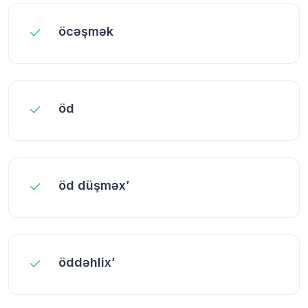
öcəşmək
öd
öd düşməx’
öddəhlix’