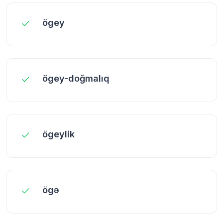
ögey
ögey-doğmalıq
ögeylik
ögə