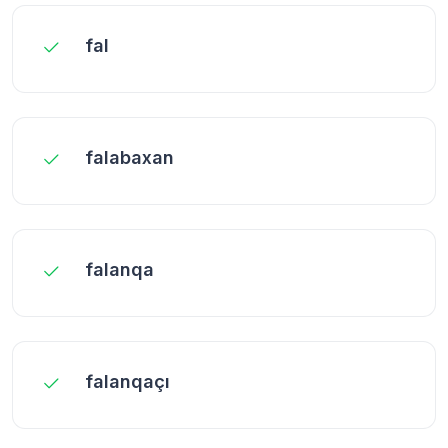
fal
falabaxan
falanqa
falanqaçı