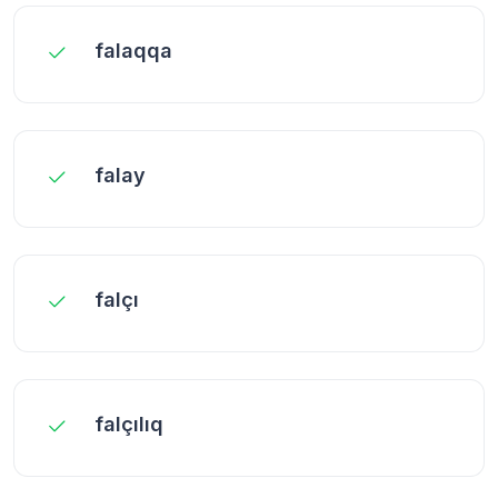
falaqqa
falay
falçı
falçılıq