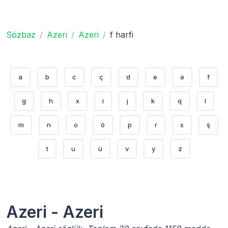
Sözbaz
Azeri
Azeri
f harfi
a
b
c
ç
d
e
ə
f
g
h
x
i
j
k
q
l
m
n
o
ö
p
r
s
ş
t
u
ü
v
y
z
Azeri - Azeri