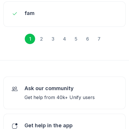
fam
1
2
3
4
5
6
7
Ask our community
Get help from 40k+ Unify users
Get help in the app