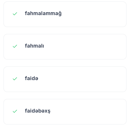
fahmalammağ
fahmalı
faidə
faidəbəxş