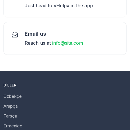
Just head to «Help» in the app
Email us
Reach us at
info@site.com
DILLER
Özbekçe
Arapça
Farsça
Ermenice