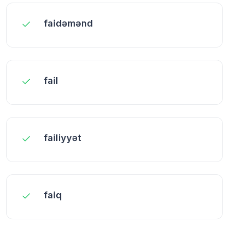
faidəmənd
fail
failiyyət
faiq