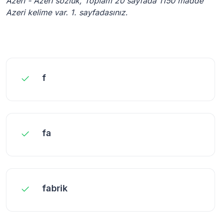
Azeri - Azeri sözlük, Toplam 20 sayfada 1150 madde
Azeri kelime var. 1. sayfadasınız.
f
fa
fabrik