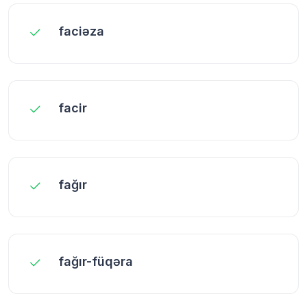
faciəza
facir
fağır
fağır-füqəra