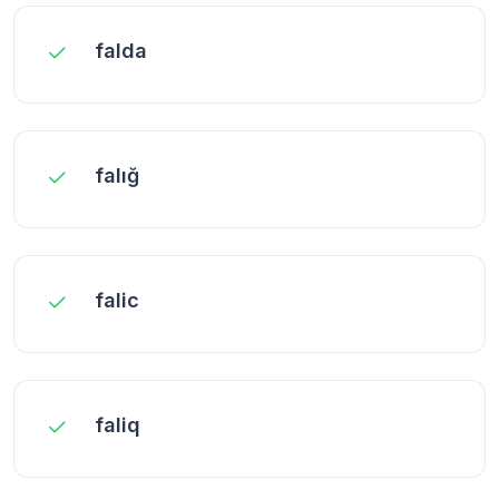
falda
falığ
falic
faliq