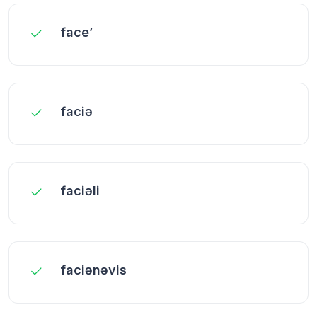
face’
faciə
faciəli
faciənəvis