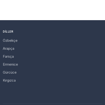
DILLER
Özbekçe
Arapça
Farsça
Ermenice
Gürcüce
Kırgızca