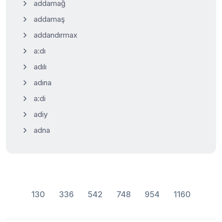
addamağ
addamaş
addandırmax
a:dı
adılı
adına
a:di
adiy
adna
130
336
542
748
954
1160