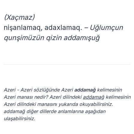
(Xaçmaz)
nişanlamaq, adaxlamaq.
– Uğlumçun
qunşimüzün qizin addamışuğ
Azeri - Azeri sözlüğünde Azeri
addamağ
kelimesinin
Azeri manası nedir? Azeri dilindeki
addamağ
kelimesinin
Azeri dilindeki manasını yukarıda okuyabilirsiniz.
addamağ diğer dillerde anlamlarına aşağıdan
ulaşabilirsiniz.