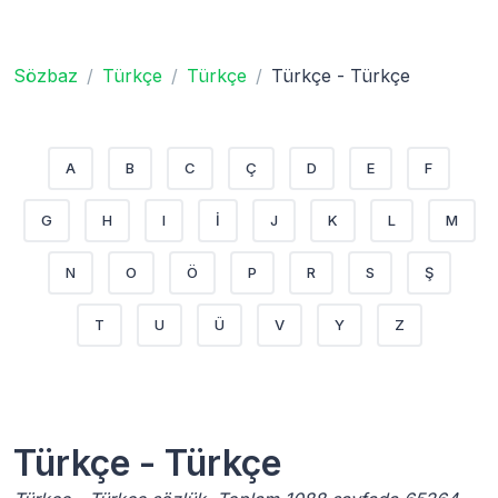
Sözbaz
Türkçe
Türkçe
Türkçe - Türkçe
A
B
C
Ç
D
E
F
G
H
I
İ
J
K
L
M
N
O
Ö
P
R
S
Ş
T
U
Ü
V
Y
Z
Türkçe - Türkçe