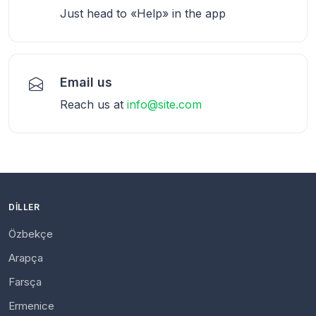
Just head to «Help» in the app
Email us
Reach us at
info@site.com
DILLER
Özbekçe
Arapça
Farsça
Ermenice