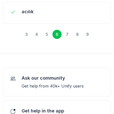
acılık
3
4
5
6
7
8
9
Ask our community
Get help from 40k+ Unify users
Get help in the app