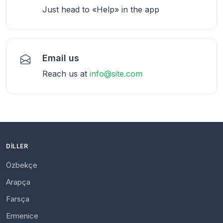
Just head to «Help» in the app
Email us
Reach us at
info@site.com
DILLER
Özbekçe
Arapça
Farsça
Ermenice