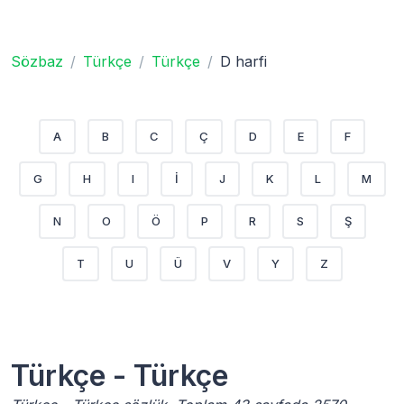
Sözbaz
Türkçe
Türkçe
D harfi
A
B
C
Ç
D
E
F
G
H
I
İ
J
K
L
M
N
O
Ö
P
R
S
Ş
T
U
Ü
V
Y
Z
Türkçe - Türkçe