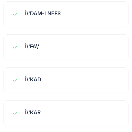
İ\'DAM-I NEFS
İ\'FA\'
İ\'KAD
İ\'KAR