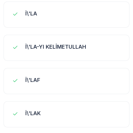
İ\'LA
İ\'LA-YI KELİMETULLAH
İ\'LAF
İ\'LAK