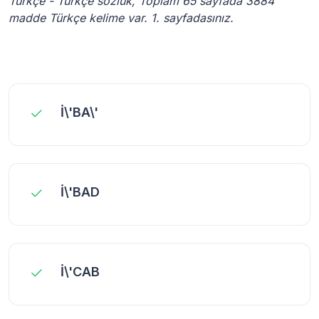
Türkçe - Türkçe sözlük, Toplam 65 sayfada 3884
madde Türkçe kelime var. 1. sayfadasınız.
İ\'BA\'
İ\'BAD
İ\'CAB