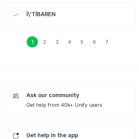
İ\'TİBAREN
1
2
3
4
5
6
7
Ask our community
Get help from 40k+ Unify users
Get help in the app