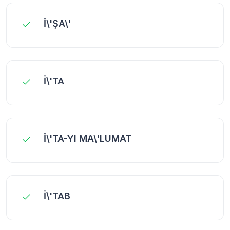
İ\'ŞA\'
İ\'TA
İ\'TA-YI MA\'LUMAT
İ\'TAB