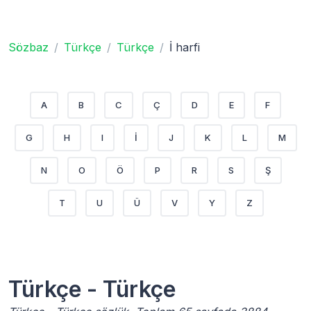
Sözbaz
Türkçe
Türkçe
İ harfi
A
B
C
Ç
D
E
F
G
H
I
İ
J
K
L
M
N
O
Ö
P
R
S
Ş
T
U
Ü
V
Y
Z
Türkçe - Türkçe