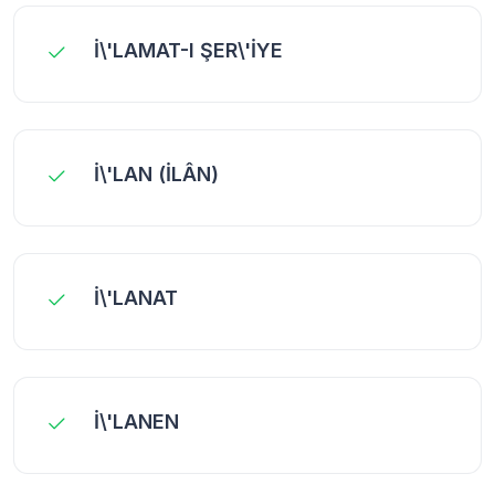
İ\'LAMAT-I ŞER\'İYE
İ\'LAN (İLÂN)
İ\'LANAT
İ\'LANEN