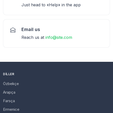
Just head to «Help» in the app
Email us
Reach us at
info@site.com
DILLER
Özbekçe
Arapça
Farsça
Ermenice