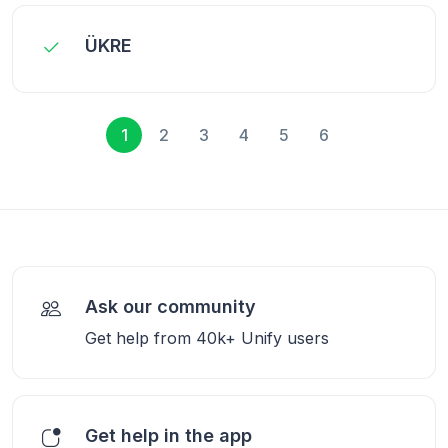
ÜKRE
1
2
3
4
5
6
Ask our community
Get help from 40k+ Unify users
Get help in the app