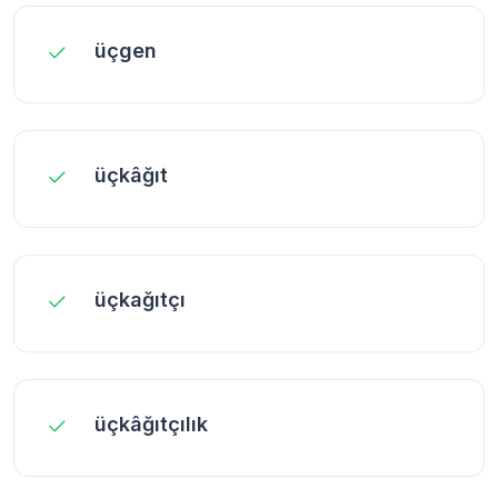
üçgen
üçkâğıt
üçkağıtçı
üçkâğıtçılık