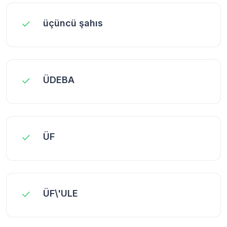
üçüncü şahıs
ÜDEBA
ÜF
ÜF\'ULE