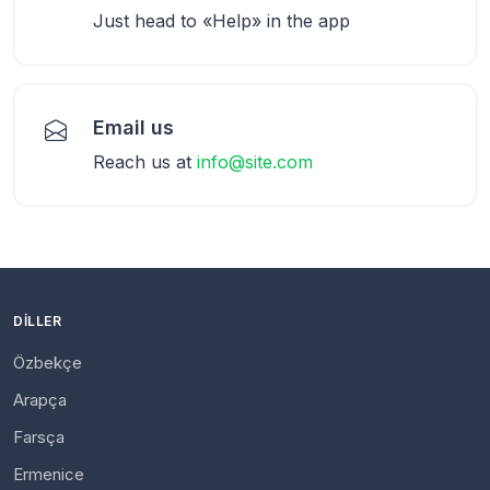
Just head to «Help» in the app
Email us
Reach us at
info@site.com
DILLER
Özbekçe
Arapça
Farsça
Ermenice