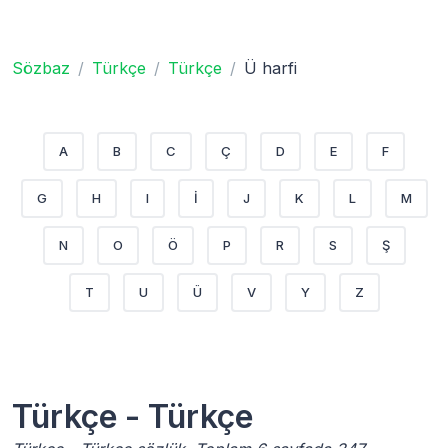
Sözbaz
Türkçe
Türkçe
Ü harfi
A
B
C
Ç
D
E
F
G
H
I
İ
J
K
L
M
N
O
Ö
P
R
S
Ş
T
U
Ü
V
Y
Z
Türkçe - Türkçe