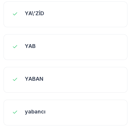
YA\'ZİD
YAB
YABAN
yabancı