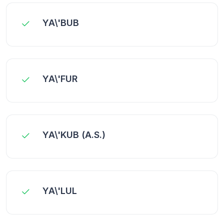
YA\'BUB
YA\'FUR
YA\'KUB (A.S.)
YA\'LUL