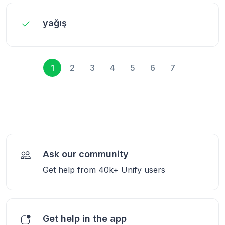
yağış
1
2
3
4
5
6
7
Ask our community
Get help from 40k+ Unify users
Get help in the app