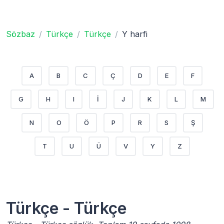
Sözbaz
Türkçe
Türkçe
Y harfi
A
B
C
Ç
D
E
F
G
H
I
İ
J
K
L
M
N
O
Ö
P
R
S
Ş
T
U
Ü
V
Y
Z
Türkçe - Türkçe