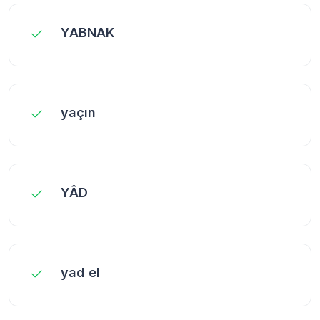
YABNAK
yaçın
YÂD
yad el