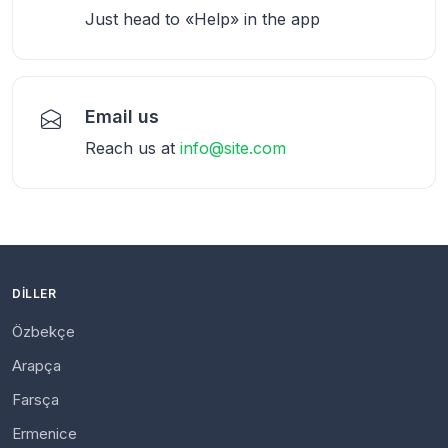
Just head to «Help» in the app
Email us
Reach us at
info@site.com
DILLER
Özbekçe
Arapça
Farsça
Ermenice