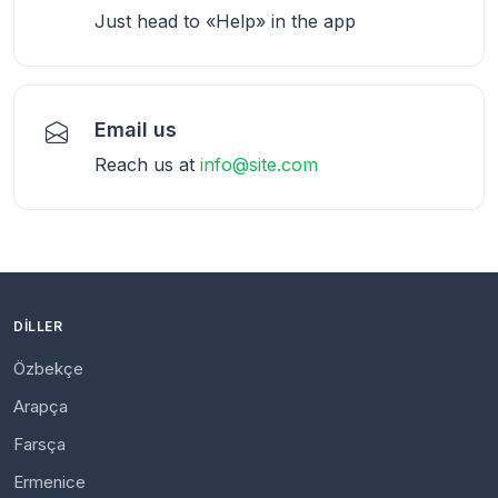
Just head to «Help» in the app
Email us
Reach us at
info@site.com
DILLER
Özbekçe
Arapça
Farsça
Ermenice