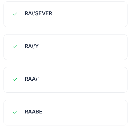
RA\'ŞEVER
RA\'Y
RAA\'
RAABE