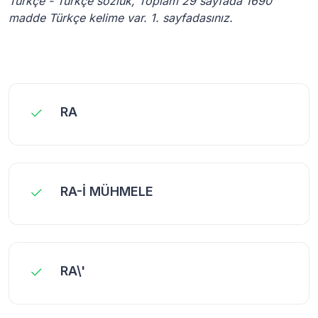
Türkçe - Türkçe sözlük, Toplam 29 sayfada 1690
madde Türkçe kelime var. 1. sayfadasınız.
RA
RA-İ MÜHMELE
RA\'