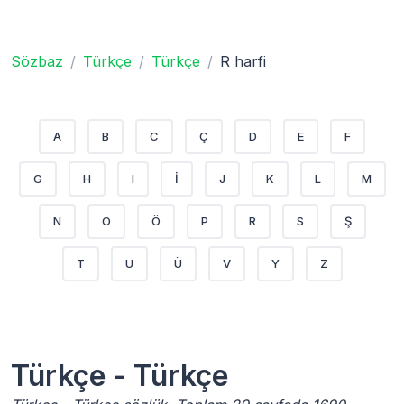
Sözbaz
Türkçe
Türkçe
R harfi
A
B
C
Ç
D
E
F
G
H
I
İ
J
K
L
M
N
O
Ö
P
R
S
Ş
T
U
Ü
V
Y
Z
Türkçe - Türkçe