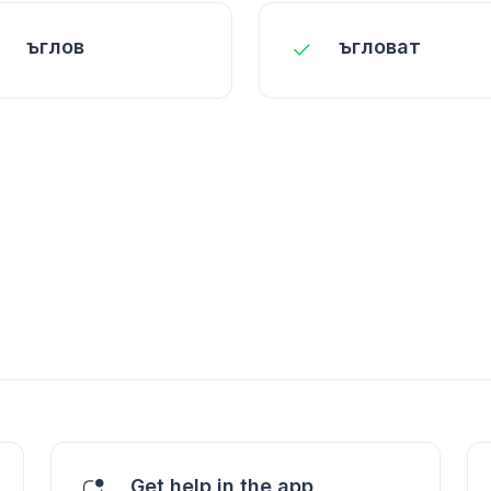
ъглов
ъгловат
Get help in the app