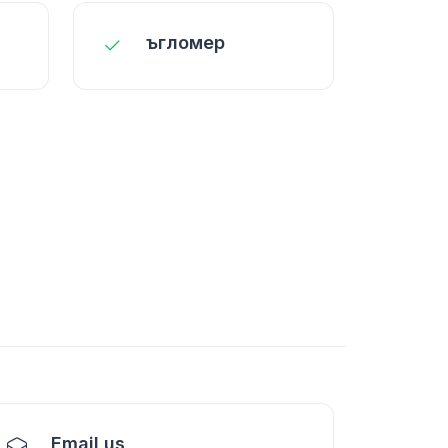
ъгломер
Email us