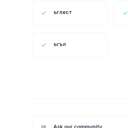
ъглест
ъгъл
Ask our community