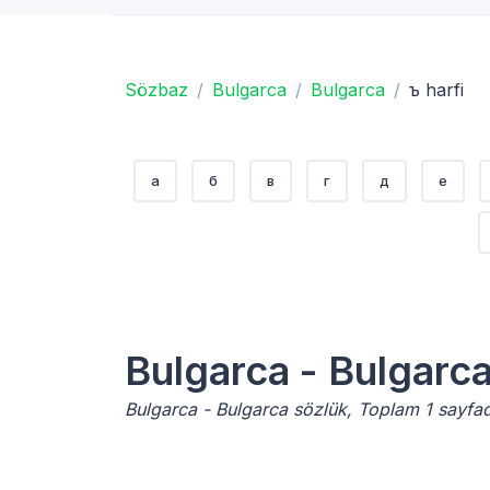
Sözbaz
Bulgarca
Bulgarca
ъ harfi
а
б
в
г
д
е
Bulgarca - Bulgarc
Bulgarca - Bulgarca sözlük, Toplam 1 sayfad