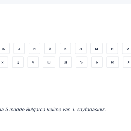
ж
з
и
й
к
л
м
н
о
х
ц
ч
ш
щ
ъ
ь
ю
я
a
a 5 madde Bulgarca kelime var. 1. sayfadasınız.