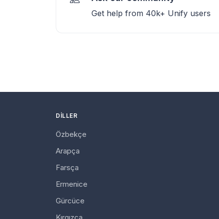
Get help from 40k+ Unify users
DILLER
Özbekçe
Arapça
Farsça
Ermenice
Gürcüce
Kırgızca