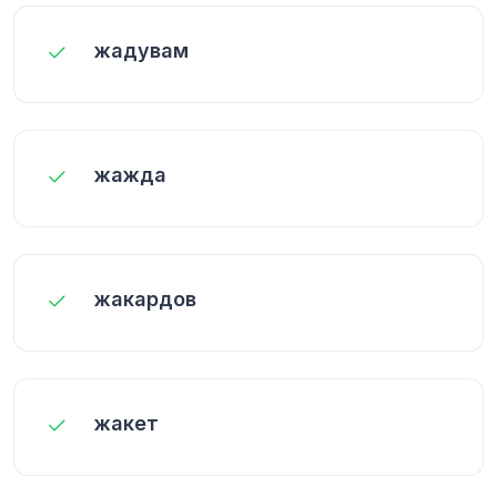
жадувам
жажда
жакардов
жакет