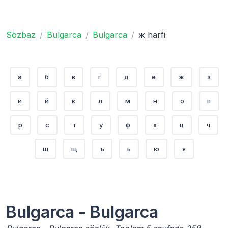
Sözbaz
Bulgarca
Bulgarca
ж harfi
а
б
в
г
д
е
ж
з
и
й
к
л
м
н
о
п
р
с
т
у
ф
х
ц
ч
ш
щ
ъ
ь
ю
я
Bulgarca - Bulgarca