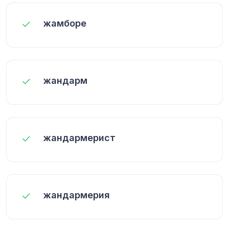
жамборе
жандарм
жандармерист
жандармерия