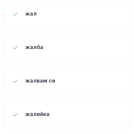
жал
жалба
жалвам се
жалейка