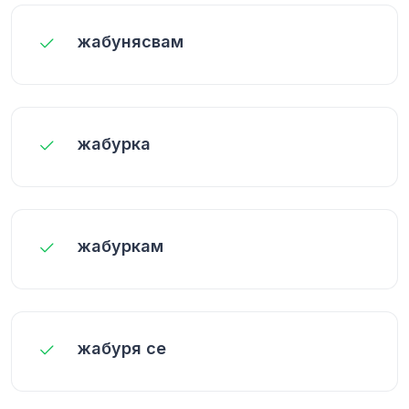
жабунясвам
жабурка
жабуркам
жабуря се