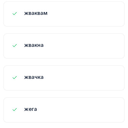
жваквам
жвакна
жвачка
жега