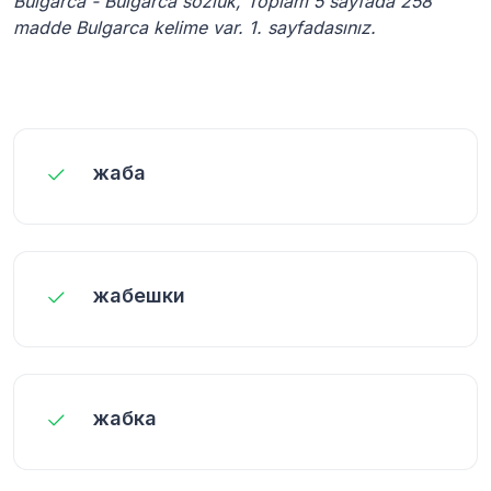
Bulgarca - Bulgarca sözlük, Toplam 5 sayfada 258
madde Bulgarca kelime var. 1. sayfadasınız.
жаба
жабешки
жабка