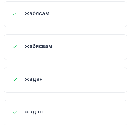
жабясам
жабясвам
жаден
жадно