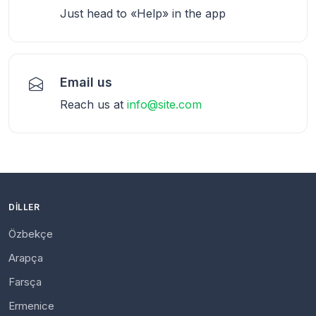
Just head to «Help» in the app
Email us
Reach us at
info@site.com
DILLER
Özbekçe
Arapça
Farsça
Ermenice