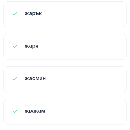
жарък
жаря
жасмин
жвакам