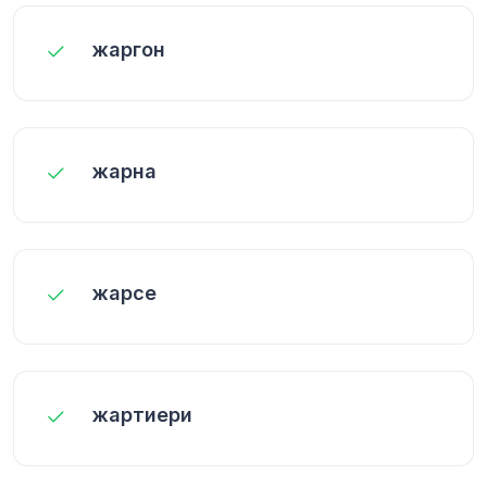
жаргон
жарна
жарсе
жартиери