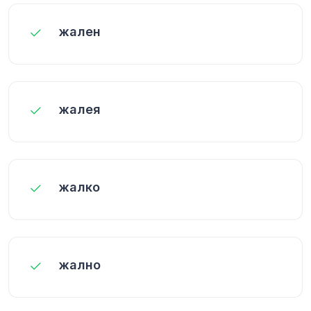
жален
жалея
жалко
жално