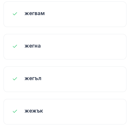
жегвам
жегна
жегъл
жежък