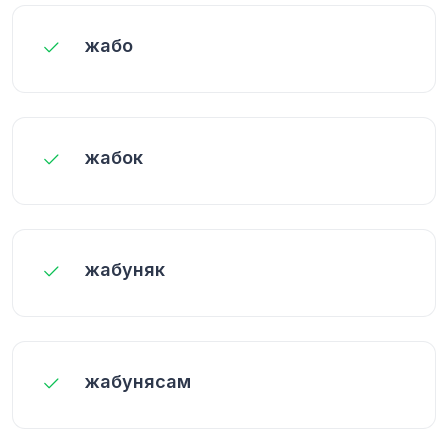
жабо
жабок
жабуняк
жабунясам