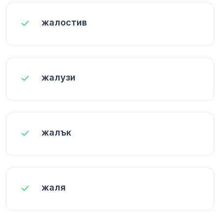
жалостив
жалузи
жалък
жаля