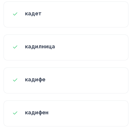
кадет
кадилница
кадифе
кадифен