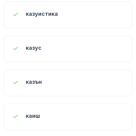
казуистика
казус
казън
каиш