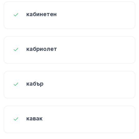
кабинетен
кабриолет
кабър
кавак