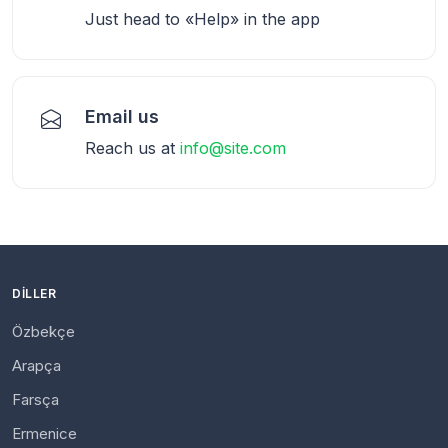
Just head to «Help» in the app
Email us
Reach us at
info@site.com
DILLER
Özbekçe
Arapça
Farsça
Ermenice