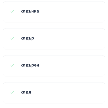
кадънка
кадър
кадърен
кадя