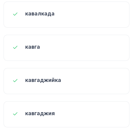
кавалкада
кавга
кавгаджийка
кавгаджия