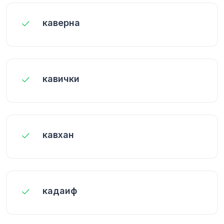
каверна
кавички
кавхан
кадаиф