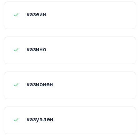
казеин
казино
казионен
казуален