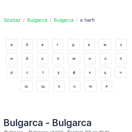
Sözbaz
Bulgarca
Bulgarca
к harfi
а
б
в
г
д
е
ж
з
и
й
к
л
м
н
о
п
р
с
т
у
ф
х
ц
ч
ш
щ
ъ
ь
ю
я
Bulgarca - Bulgarca