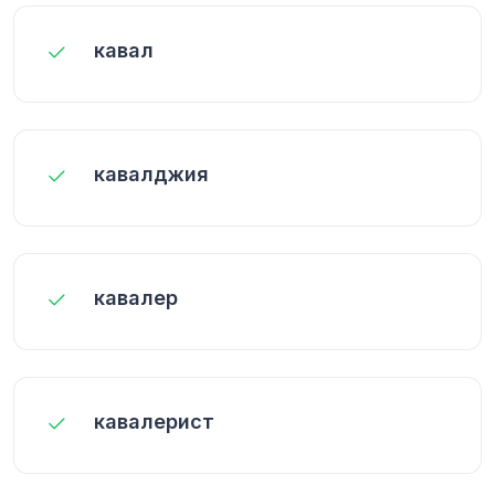
кавал
кавалджия
кавалер
кавалерист