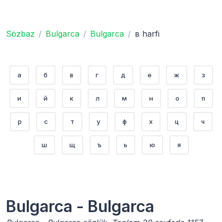
Sözbaz
Bulgarca
Bulgarca
в harfi
а
б
в
г
д
е
ж
з
и
й
к
л
м
н
о
п
р
с
т
у
ф
х
ц
ч
ш
щ
ъ
ь
ю
я
Bulgarca - Bulgarca