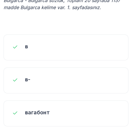
Bulgarca - Bulgarca sözlük, Toplam 20 sayfada 1157
madde Bulgarca kelime var. 1. sayfadasınız.
в
в-
вагабонт