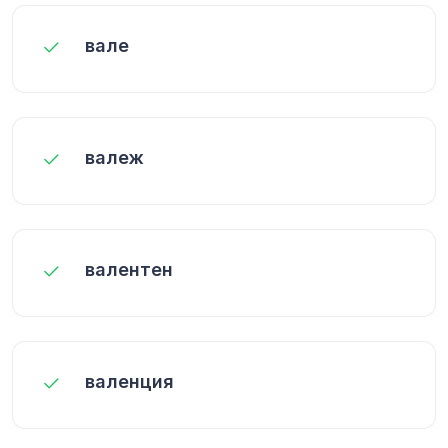
вале
валеж
валентен
валенция