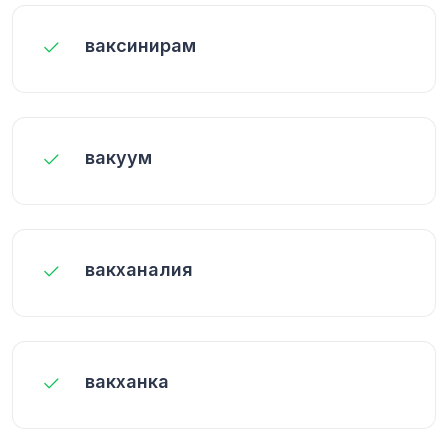
ваксинирам
вакуум
вакханалия
вакханка