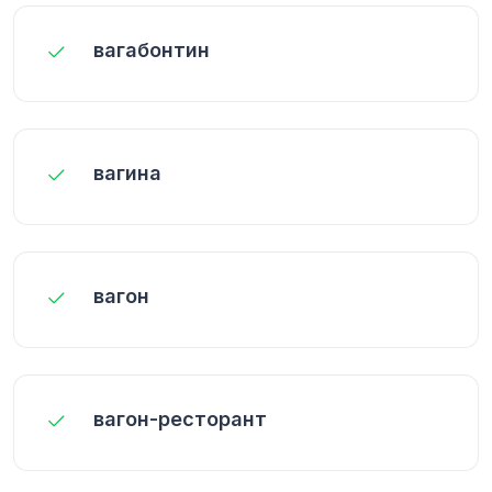
вагабонтин
вагина
вагон
вагон-ресторант