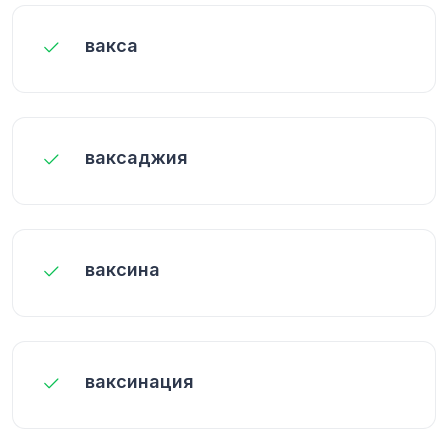
вакса
ваксаджия
ваксина
ваксинация