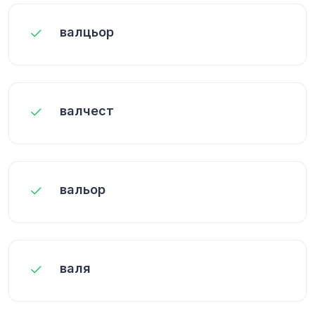
валцьор
валчест
вальор
валя