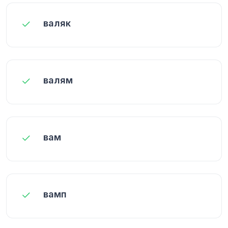
валяк
валям
вам
вамп