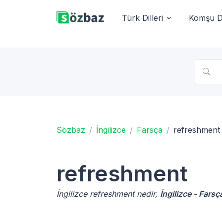
Türk Dilleri
Komşu Di
Sözbaz
İngilizce
Farsça
refreshment
refreshment
İngilizce refreshment nedir,
İngilizce - Fars