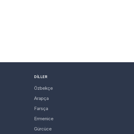
DILLER
Özbekçe
Arapça
Farsça
Ermenice
Gürcüce