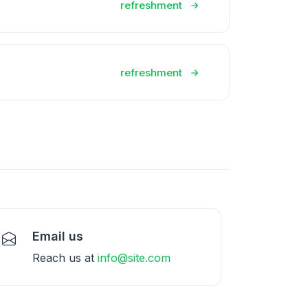
refreshment
refreshment
Email us
Reach us at
info@site.com