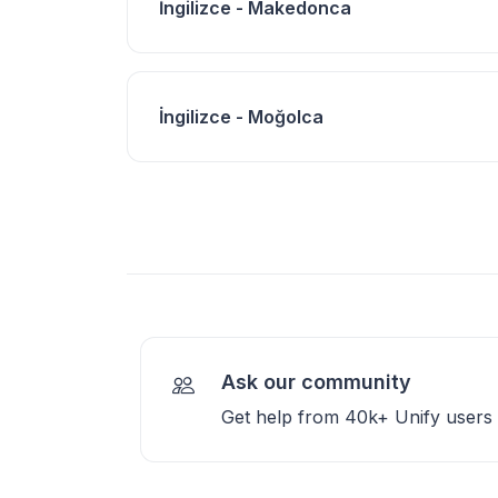
İngilizce - Makedonca
İngilizce - Moğolca
Ask our community
Get help from 40k+ Unify users