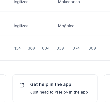
İngilizce
Makedonca
İngilizce
Moğolca
134
369
604
839
1074
1309
Get help in the app
Just head to «Help» in the app