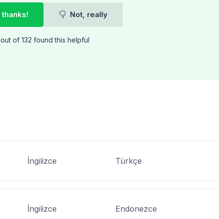
 thanks!
Not, really
out of 132 found this helpful
İngilizce
Türkçe
İngilizce
Endonezce