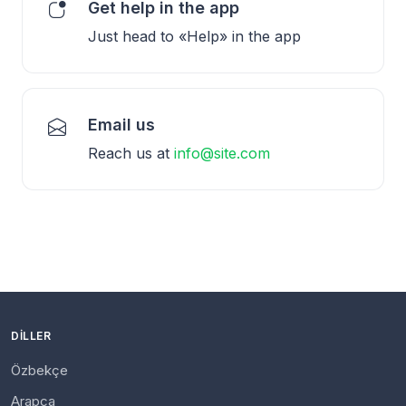
Get help in the app
Just head to «Help» in the app
Email us
Reach us at
info@site.com
DILLER
Özbekçe
Arapça