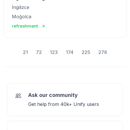
İngilizce
Moğolca
refreshment
21
72
123
174
225
276
Ask our community
Get help from 40k+ Unify users