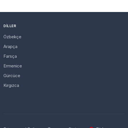
DILLER
Özbekçe
Arapça
Farsça
Ermenice
Gürcüce
Kırgızca