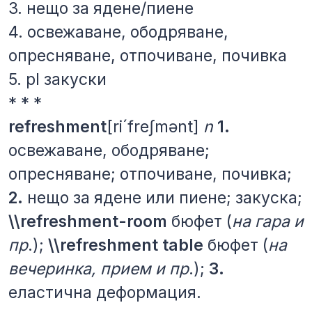
3. нещо за ядене/пиене
4. освежаване, ободряване,
опресняване, отпочиване, почивка
5. рl закуски
* * *
refreshment
[ri´freʃmənt]
n
1.
освежаване,
ободряване;
опресняване;
отпочиване,
почивка;
2.
нещо
за
ядене
или
пиене;
закуска;
\\refreshment-room
бюфет
(
на
гара
и
пр
.);
\\refreshment table
бюфет
(
на
вечеринка,
прием
и
пр
.);
3.
еластична
деформация.