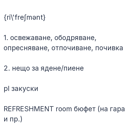
{ri\'freʃmənt}
1. освежаване, ободряване,
опресняване, отпочиване, почивка
2. нещо за ядене/пиене
рl закуски
REFRESHMENT room бюфет (на гара
и пр.)