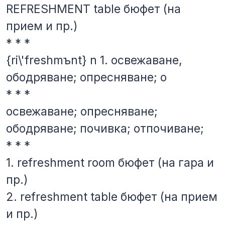
REFRESHMENT table бюфет (на
прием и пр.)
* * *
{ri\'freshmъnt} n 1. освежаване,
ободряване; опресняване; о
* * *
освежаване; опресняване;
ободряване; почивка; отпочиване;
* * *
1. refreshment room бюфет (на гара и
пр.)
2. refreshment table бюфет (на прием
и пр.)