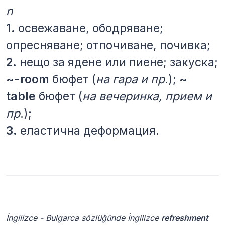
n
1.
освежаване, ободряване;
опресняване; отпочиване, почивка;
2.
нещо за ядене или пиене; закуска;
~-room
бюфет (
на гара и пр
.);
~
table
бюфет (
на вечеринка, прием и
пр
.);
3.
еластична деформация.
İngilizce - Bulgarca sözlüğünde İngilizce
refreshment