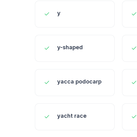
y
y-shaped
yacca podocarp
yacht race