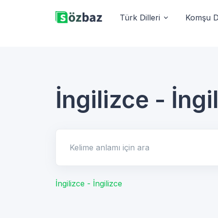
Türk Dilleri
Komşu Di
İngilizce - İngi
Kelime anlamı için ara
İngilizce - İngilizce