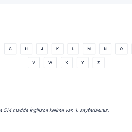
G
H
J
K
L
M
N
O
V
W
X
Y
Z
a 514 madde İngilizce kelime var. 1. sayfadasınız.