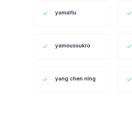
yamaltu
yamoussukro
yang chen ning