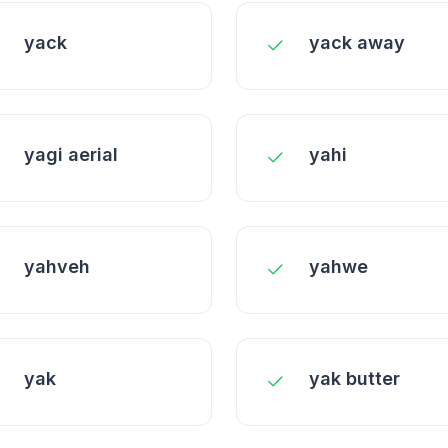
yack
yack away
yagi aerial
yahi
yahveh
yahwe
yak
yak butter