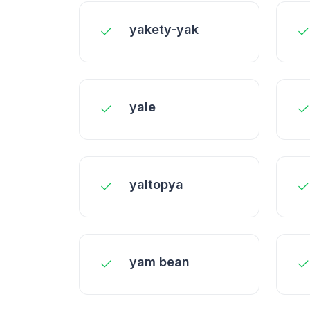
yakety-yak
yale
yaltopya
yam bean