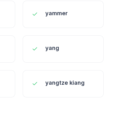
yammer
yang
yangtze kiang