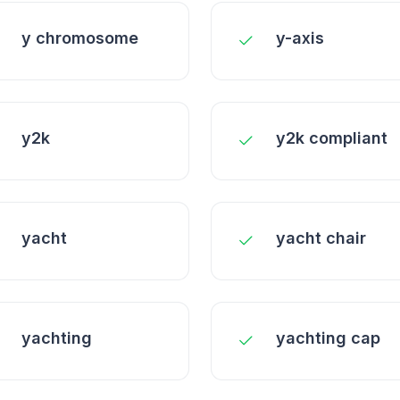
y chromosome
y-axis
y2k
y2k compliant
yacht
yacht chair
yachting
yachting cap