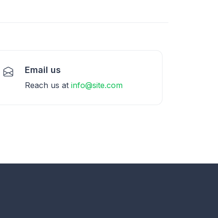
Email us
Reach us at
info@site.com