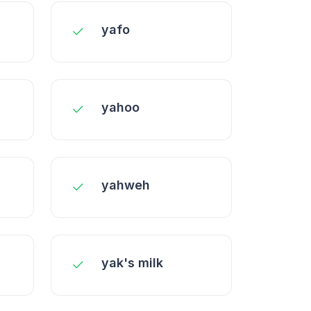
yafo
yahoo
yahweh
yak's milk