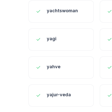
yachtswoman
yagi
yahve
yajur-veda