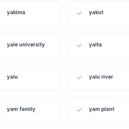
yakima
yakut
yale university
yalta
yalu
yalu river
yam family
yam plant