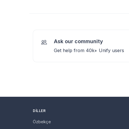
Ask our community
Get help from 40k+ Unify users
DILLER
Özbekçe