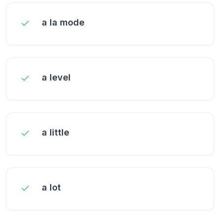
a la mode
a level
a little
a lot