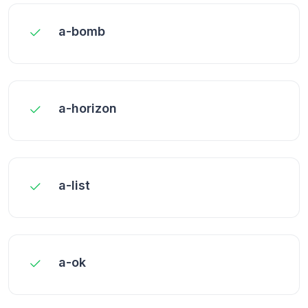
a-bomb
a-horizon
a-list
a-ok