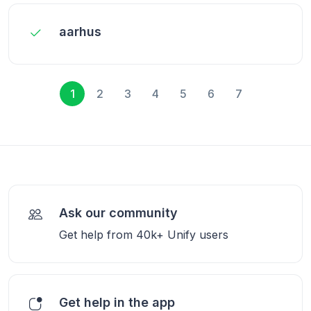
aarhus
1
2
3
4
5
6
7
Ask our community
Get help from 40k+ Unify users
Get help in the app