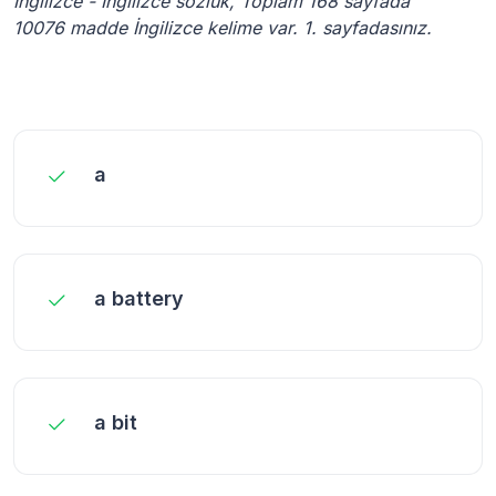
İngilizce - İngilizce sözlük, Toplam 168 sayfada
10076 madde İngilizce kelime var. 1. sayfadasınız.
a
a battery
a bit