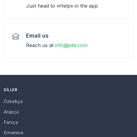
Just head to «Help» in the app
Email us
Reach us at
info@site.com
DILLER
Özbekçe
Arapça
Farsça
Ermenice