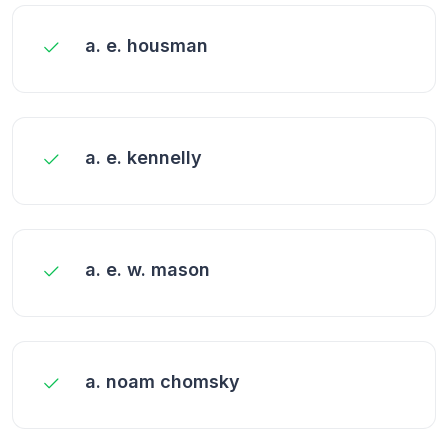
a. e. housman
a. e. kennelly
a. e. w. mason
a. noam chomsky