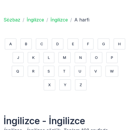
Sözbaz
İngilizce
İngilizce
A harfi
A
B
C
D
E
F
G
H
J
K
L
M
N
O
P
Q
R
S
T
U
V
W
X
Y
Z
İngilizce - İngilizce