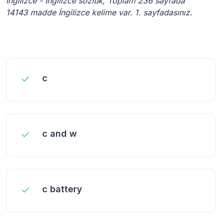
İngilizce - İngilizce sözlük, Toplam 236 sayfada
14143 madde İngilizce kelime var. 1. sayfadasınız.
c
c and w
c battery