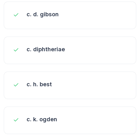
c. d. gibson
c. diphtheriae
c. h. best
c. k. ogden