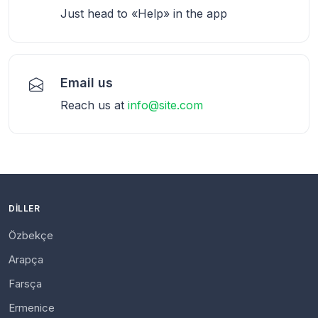
Just head to «Help» in the app
Email us
Reach us at
info@site.com
DILLER
Özbekçe
Arapça
Farsça
Ermenice