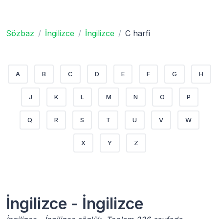
Sözbaz
İngilizce
İngilizce
C harfi
A
B
C
D
E
F
G
H
J
K
L
M
N
O
P
Q
R
S
T
U
V
W
X
Y
Z
İngilizce - İngilizce