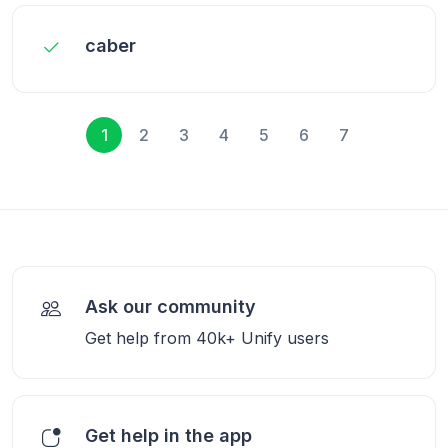
caber
1
2
3
4
5
6
7
Ask our community
Get help from 40k+ Unify users
Get help in the app