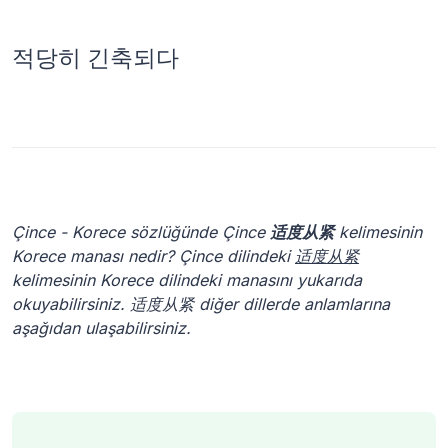
적당히 긴축되다
Çince - Korece sözlüğünde Çince
适度从紧
kelimesinin
Korece manası nedir? Çince dilindeki
适度从紧
kelimesinin Korece dilindeki manasını yukarıda
okuyabilirsiniz. 适度从紧 diğer dillerde anlamlarına
aşağıdan ulaşabilirsiniz.