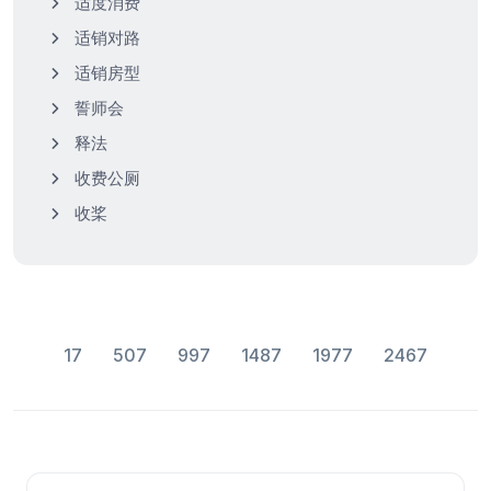
适度消费
适销对路
适销房型
誓师会
释法
收费公厕
收桨
17
507
997
1487
1977
2467