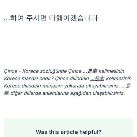
…하여 주시면 다행이겠습니다
Çince - Korece sözlüğünde Çince
…是幸
kelimesinin
Korece manası nedir? Çince dilindeki
…是幸
kelimesinin
Korece dilindeki manasını yukarıda okuyabilirsiniz. …是
幸 diğer dillerde anlamlarına aşağıdan ulaşabilirsiniz.
Was this article helpful?