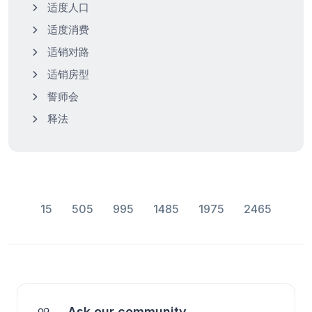
适度人口
适度消费
适销对路
适销房型
誓师会
释法
15
505
995
1485
1975
2465
Ask our community