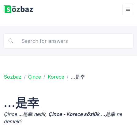
Sözbaz
Çince
Korece
…是幸
…是幸
Çince …是幸 nedir,
Çince - Korece sözlük
…是幸 ne
demek?