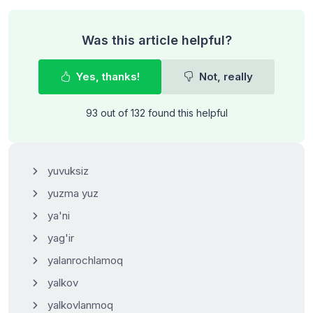
Was this article helpful?
Yes, thanks!
Not, really
93 out of 132 found this helpful
yuvuksiz
yuzma yuz
ya'ni
yag'ir
yalanrochlamoq
yalkov
yalkovlanmoq