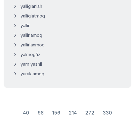
yalliglanish
yalliglatmoq
yallir
yallirlamoq
yallirlanmoq
yalmog'iz
yam yashil
yaraklamoq
40
98
156
214
272
330