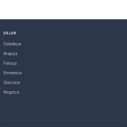
DILLER
Özbekçe
Arapça
Farsça
Ermenice
Gürcüce
Kırgızca