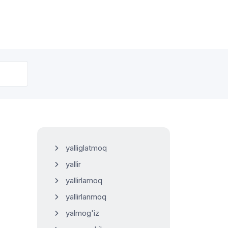
yalliglatmoq
yallir
yallirlamoq
yallirlanmoq
yalmog'iz