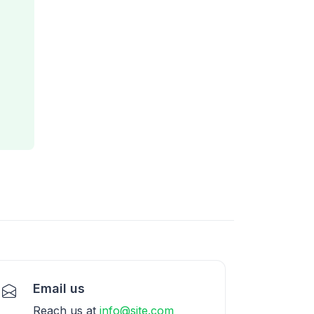
Email us
Reach us at
info@site.com