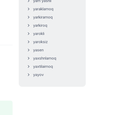
yam yashil
yaraklamoq
yarkiramoq
yarkiroq
yarokli
yaroksiz
yasen
yaxshnlamoq
yaxtilaimoq
yayov