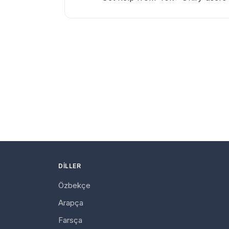
DILLER
Özbekçe
Arapça
Farsça