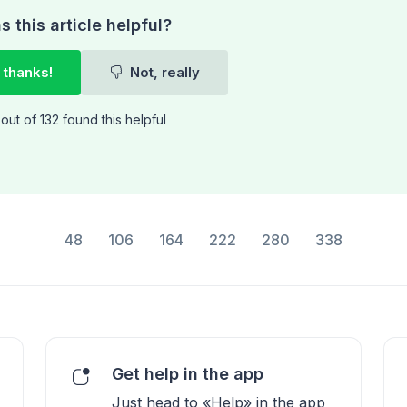
 this article helpful?
 thanks!
Not, really
out of 132 found this helpful
48
106
164
222
280
338
Get help in the app
Just head to «Help» in the app