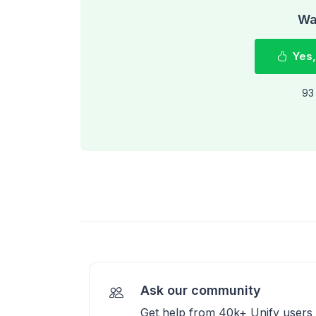
Was
Yes,
93 
Ask our community
Get help from 40k+ Unify users