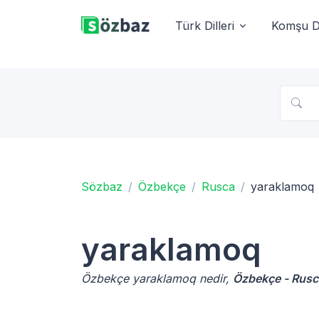
Türk Dilleri
Komşu Di
Sözbaz
Özbekçe
Rusca
yaraklamoq
yaraklamoq
Özbekçe yaraklamoq nedir,
Özbekçe - Rusc