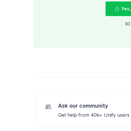
Yes,
93 
Ask our community
Get help from 40k+ Unify users