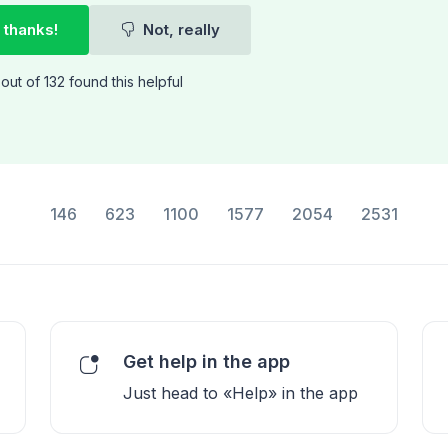
 thanks!
Not, really
out of 132 found this helpful
146
623
1100
1577
2054
2531
Get help in the app
Just head to «Help» in the app