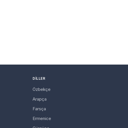
DILLER
Özbekçe
Arapça
Farsça
Ermenice