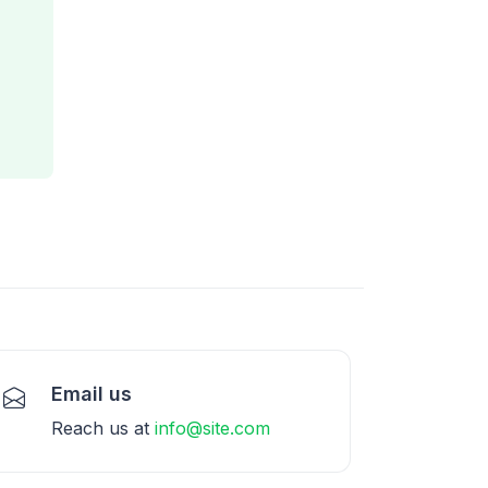
Email us
Reach us at
info@site.com