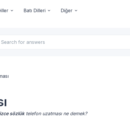
ller
Batı Dilleri
Diğer
ması
sı
lizce sözlük
telefon uzatması ne demek?