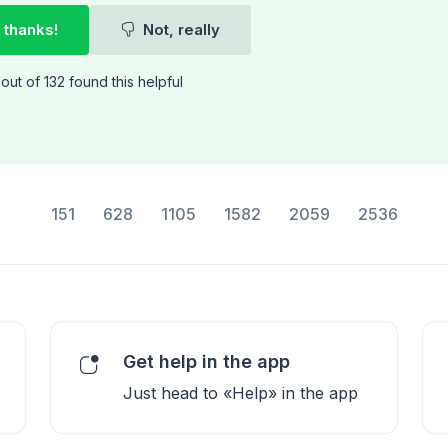
 thanks!
Not, really
out of 132 found this helpful
151
628
1105
1582
2059
2536
Get help in the app
Just head to «Help» in the app