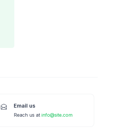
Email us
Reach us at
info@site.com