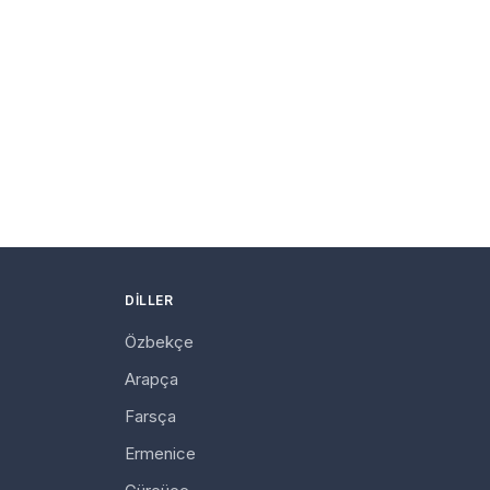
DILLER
Özbekçe
Arapça
Farsça
Ermenice