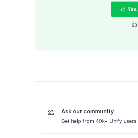
Yes,
93 
Ask our community
Get help from 40k+ Unify users