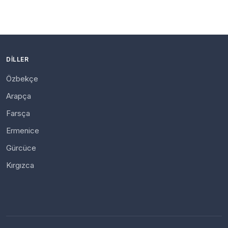
DILLER
Özbekçe
Arapça
Farsça
Ermenice
Gürcüce
Kırgızca