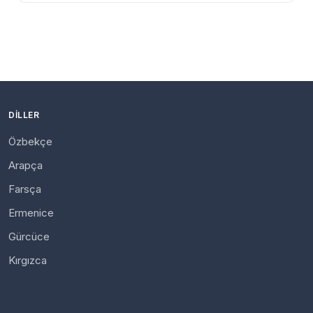
DILLER
Özbekçe
Arapça
Farsça
Ermenice
Gürcüce
Kırgızca