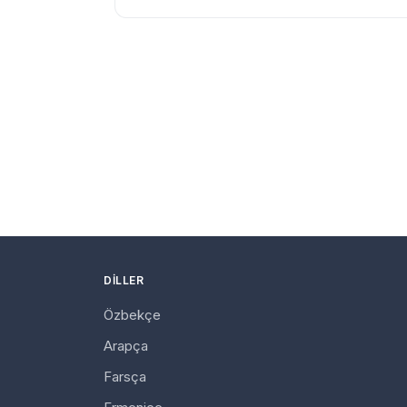
DILLER
Özbekçe
Arapça
Farsça