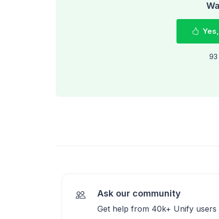
Was
Yes,
93 
Ask our community
Get help from 40k+ Unify users