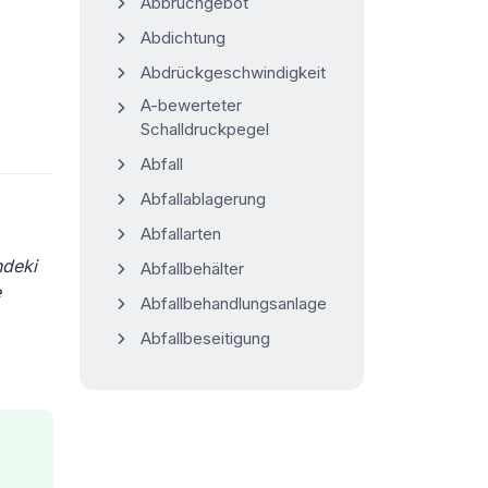
Abbruchgebot
Abdichtung
Abdrückgeschwindigkeit
A-bewerteter
Schalldruckpegel
Abfall
Abfallablagerung
Abfallarten
ndeki
Abfallbehälter
e
Abfallbehandlungsanlage
Abfallbeseitigung