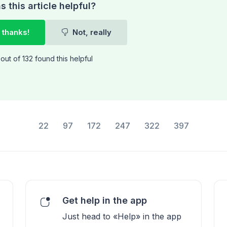
 this article helpful?
 thanks!
Not, really
out of 132 found this helpful
22
97
172
247
322
397
Get help in the app
Just head to «Help» in the app