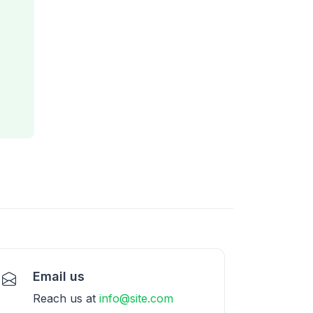
Email us
Reach us at
info@site.com