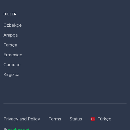
DILLER
Özbekçe
Arapça
Farsça
Ermenice
Gürcüce
Kırgızca
Privacy and Policy
Terms
Status
Türkçe
©
sozbaz.net