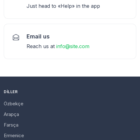
Just head to «Help» in the app
Email us
Reach us at
info@site.com
DILLER
Özbekçe
Arapça
Farsça
Ermenice