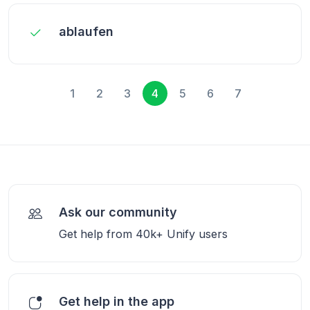
ablaufen
1
2
3
4
5
6
7
Ask our community
Get help from 40k+ Unify users
Get help in the app