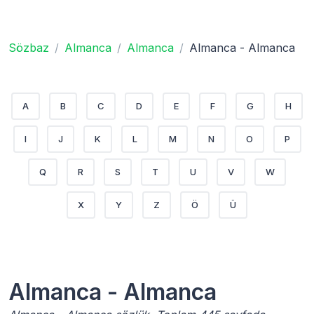
Sözbaz
Almanca
Almanca
Almanca - Almanca
A
B
C
D
E
F
G
H
I
J
K
L
M
N
O
P
Q
R
S
T
U
V
W
X
Y
Z
Ö
Ü
Almanca - Almanca