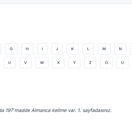
G
H
I
J
K
L
M
N
U
V
W
X
Y
Z
Ö
Ü
a 197 madde Almanca kelime var. 1. sayfadasınız.