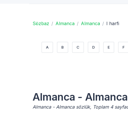
Sözbaz
Almanca
Almanca
I harfi
A
B
C
D
E
F
Almanca - Almanca
Almanca - Almanca sözlük, Toplam 4 sayfad