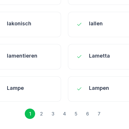
lakonisch
lallen
lamentieren
Lametta
Lampe
Lampen
1
2
3
4
5
6
7