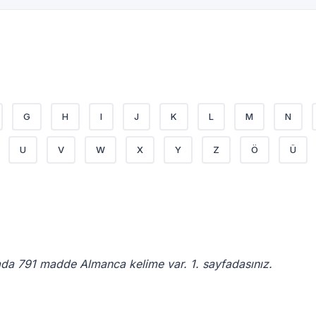
G
H
I
J
K
L
M
N
U
V
W
X
Y
Z
Ö
Ü
da 791 madde Almanca kelime var. 1. sayfadasınız.