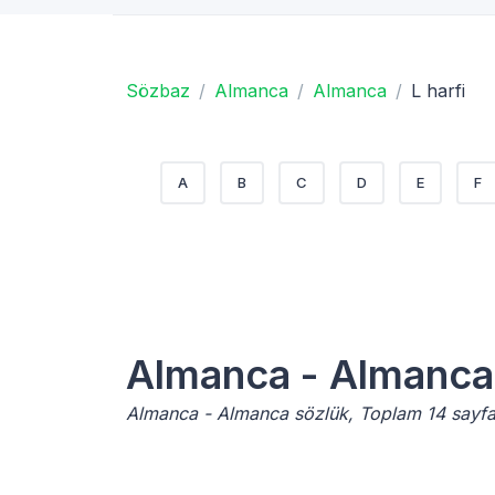
Sözbaz
Almanca
Almanca
L harfi
A
B
C
D
E
F
Almanca - Almanca
Almanca - Almanca sözlük, Toplam 14 sayfa