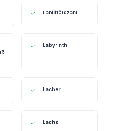
Labilitätszahl
Labyrinth
aß
Lacher
Lachs