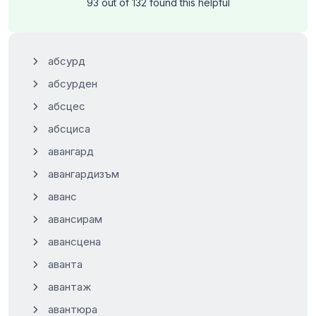
93 out of 132 found this helpful
абсурд
абсурден
абсцес
абсциса
авангард
авангардизъм
аванс
авансирам
авансцена
аванта
авантаж
авантюра