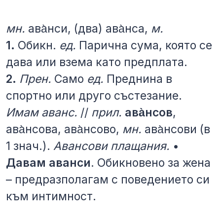
мн.
ава̀нси, (два) ава̀нса,
м.
1.
Обикн.
ед.
Парична сума, която се
дава или взема като предплата.
2.
Прен.
Само
ед.
Преднина в
спортно или друго състезание.
Имам аванс.
//
прил.
ава̀нсов
,
ава̀нсова, ава̀нсово,
мн.
ава̀нсови (в
1 знач.).
Авансови плащания.
•
Давам аванси
. Обикновено за жена
– предразполагам с поведението си
към интимност.