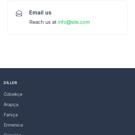
Email us
Reach us at
info@site.com
DILLER
Özbekçe
Arapça
Farsça
Ermenice