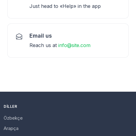
Just head to «Help» in the app
Email us
Reach us at
info@site.com
DILLER
Özbekçe
Arapça