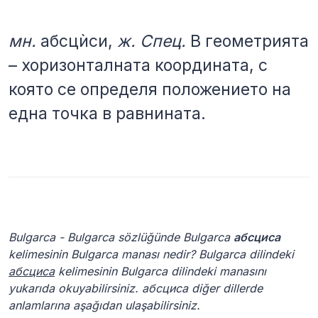
мн.
абсцѝси,
ж.
Спец.
В геометрията
– хоризонталната координата, с
която се определя положението на
една точка в равнината.
Bulgarca - Bulgarca sözlüğünde Bulgarca
абсциса
kelimesinin Bulgarca manası nedir? Bulgarca dilindeki
абсциса
kelimesinin Bulgarca dilindeki manasını
yukarıda okuyabilirsiniz. абсциса diğer dillerde
anlamlarına aşağıdan ulaşabilirsiniz.