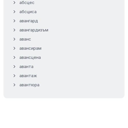
абсцес
абсциса
авангард
авангардизъм
аванс
авансирам
авансцена
аванта
авантаж
авантюра