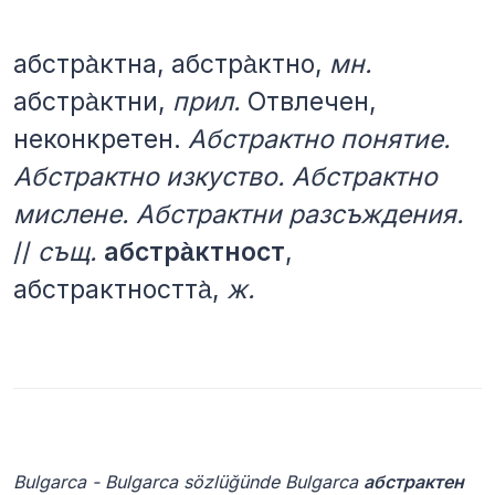
абстра̀ктна, абстра̀ктно,
мн.
абстра̀ктни,
прил.
Отвлечен,
неконкретен.
Абстрактно понятие.
Абстрактно изкуство. Абстрактно
мислене. Абстрактни разсъждения.
//
същ.
абстра̀ктност
,
абстрактността̀,
ж.
Bulgarca - Bulgarca sözlüğünde Bulgarca
абстрактен