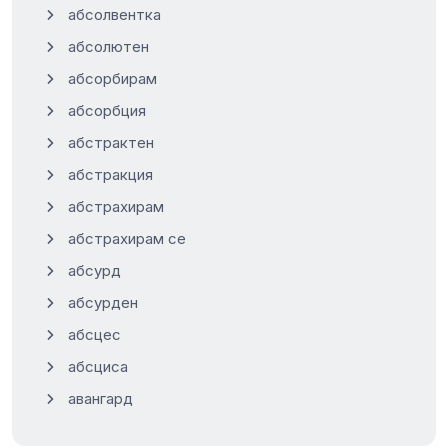
абсолвентка
абсолютен
абсорбирам
абсорбция
абстрактен
абстракция
абстрахирам
абстрахирам се
абсурд
абсурден
абсцес
абсциса
авангард