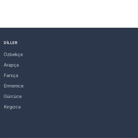
DILLER
Özbekçe
Arapça
Farsça
Ermenice
Gürcüce
Kırgızca