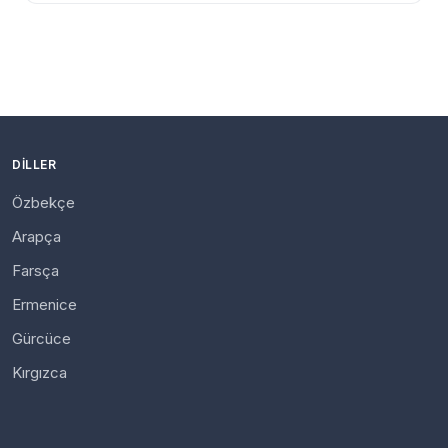
DILLER
Özbekçe
Arapça
Farsça
Ermenice
Gürcüce
Kırgızca