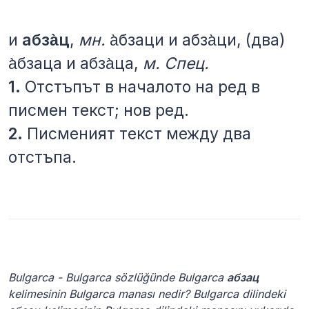
и
абза̀ц
,
мн.
а̀бзаци и абза̀ци, (два)
а̀бзаца и абза̀ца,
м.
Спец.
1.
Отстъпът в началото на ред в
писмен текст; нов ред.
2.
Писменият текст между два
отстъпа.
Bulgarca - Bulgarca sözlüğünde Bulgarca
абзац
kelimesinin Bulgarca manası nedir? Bulgarca dilindeki