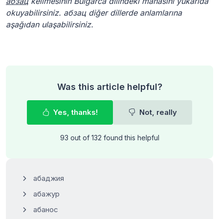
абзац
kelimesinin Bulgarca dilindeki manasını yukarıda
okuyabilirsiniz. абзац diğer dillerde anlamlarına
aşağıdan ulaşabilirsiniz.
Was this article helpful?
Yes, thanks!
Not, really
93 out of 132 found this helpful
абаджия
абажур
абанос