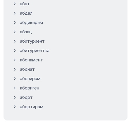
абат
абдал
абдикирам
абзац
абитуриент
абитуриентка
абонамент
абонат
абонирам
абориген
аборт
абортирам