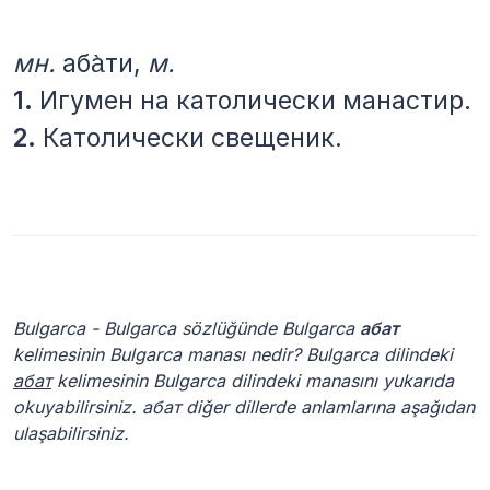
мн.
аба̀ти,
м.
1.
Игумен на католически манастир.
2.
Католически свещеник.
Bulgarca - Bulgarca sözlüğünde Bulgarca
абат
kelimesinin Bulgarca manası nedir? Bulgarca dilindeki
абат
kelimesinin Bulgarca dilindeki manasını yukarıda
okuyabilirsiniz. абат diğer dillerde anlamlarına aşağıdan
ulaşabilirsiniz.