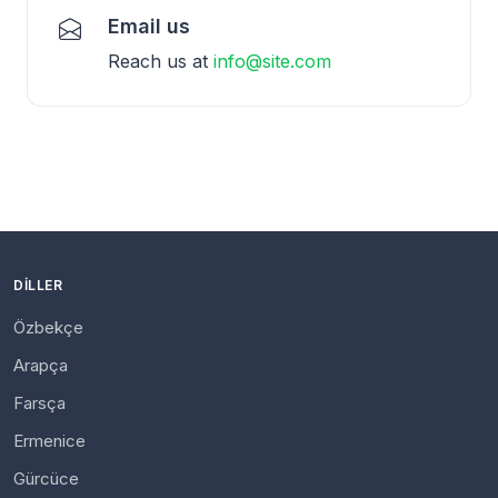
Email us
Reach us at
info@site.com
DILLER
Özbekçe
Arapça
Farsça
Ermenice
Gürcüce