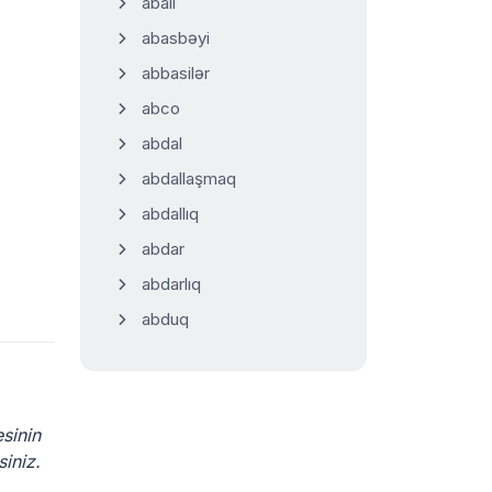
abalı
abasbəyi
abbasilər
abco
abdal
abdallaşmaq
abdallıq
abdar
abdarlıq
abduq
sinin
siniz.