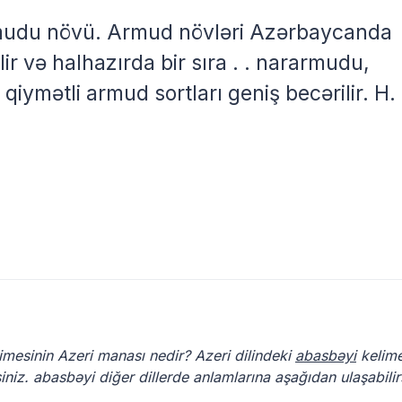
y armudu növü. Armud növləri Azərbaycanda
r və halhazırda bir sıra . . nararmudu,
qiymətli armud sortları geniş becərilir. H.
imesinin Azeri manası nedir? Azeri dilindeki
abasbəyi
kelime
iniz. abasbəyi diğer dillerde anlamlarına aşağıdan ulaşabilir