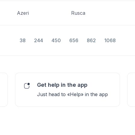
Azeri
Rusca
38
244
450
656
862
1068
Get help in the app
Just head to «Help» in the app