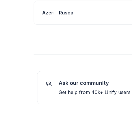
Azeri - Rusca
Ask our community
Get help from 40k+ Unify users