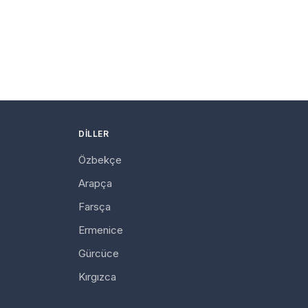
DILLER
Özbekçe
Arapça
Farsça
Ermenice
Gürcüce
Kırgızca