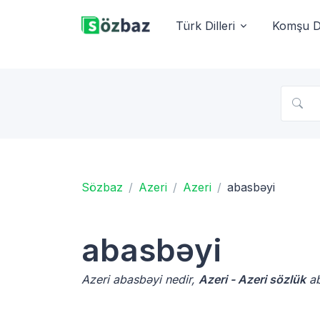
Türk Dilleri
Komşu Di
Sözbaz
Azeri
Azeri
abasbəyi
abasbəyi
Azeri abasbəyi nedir,
Azeri - Azeri sözlük
ab