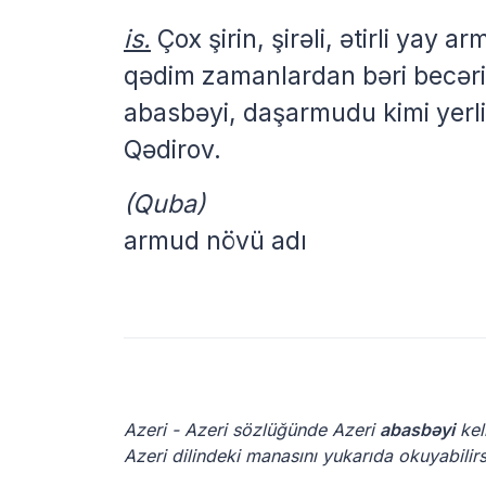
is.
Çox şirin, şirəli, ətirli ya
qədim zamanlardan bəri becərili
abasbəyi, daşarmudu kimi yerli 
Qədirov.
(Quba)
armud növü adı
Azeri - Azeri sözlüğünde Azeri
abasbəyi
kel
Azeri dilindeki manasını yukarıda okuyabilirs