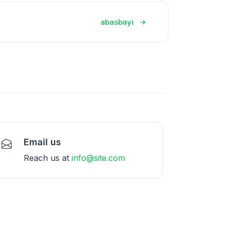
abasbəyi
Email us
Reach us at
info@site.com