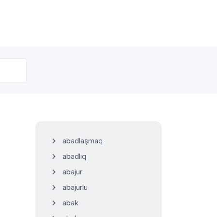
abadlaşmaq
abadlıq
abajur
abajurlu
abak