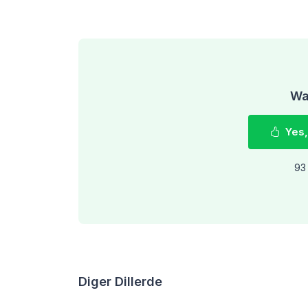
Was
Yes,
93 
Diger Dillerde