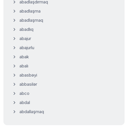
abadlaşdırmaq
abadlaşma
abadlaşmaq
abadlıq
abajur
abajurlu
abak
abalı
abasbəyi
abbasilər
abco
abdal
abdallaşmaq