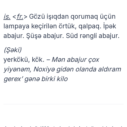
is.
<
fr.
> Gözü işıqdan qorumaq üçün
lampaya keçirilən örtük, qalpaq. İpək
abajur. Şüşə abajur. Süd rəngli abajur.
(Şəki)
yerkökü, kök.
– Mən abajur çox
yiyənəm, Noxiyə gidən olanda aldıram
gerex’ gənə birki kilo