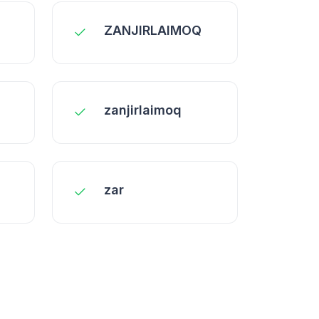
ZANJIRLAIMOQ
zanjirlaimoq
zar