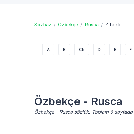
Sözbaz
Özbekçe
Rusca
Z harfi
A
B
Ch
D
E
F
Özbekçe - Rusca
Özbekçe - Rusca sözlük, Toplam 6 sayfada 