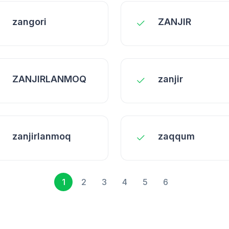
zangori
ZANJIR
ZANJIRLANMOQ
zanjir
zanjirlanmoq
zaqqum
1
2
3
4
5
6