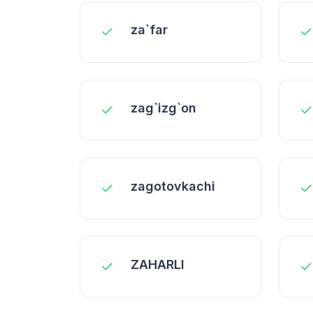
za`far
zag`izg`on
zagotovkachi
ZAHARLI