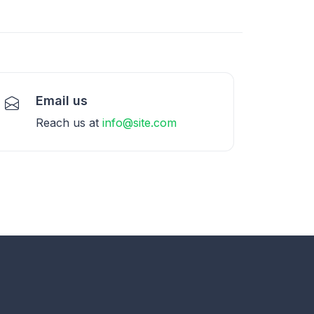
Email us
Reach us at
info@site.com