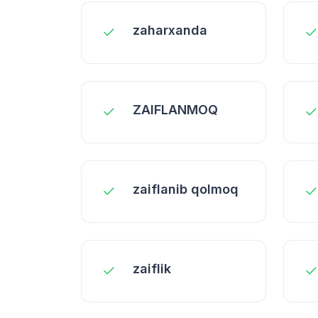
zaharxanda
ZAIFLANMOQ
zaiflanib qolmoq
zaiflik