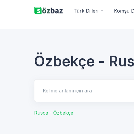
Türk Dilleri
Komşu Di
Özbekçe - Ru
Kelime anlamı için ara
Rusca - Özbekçe