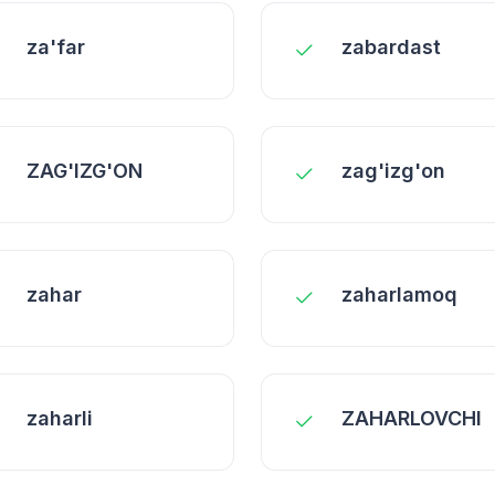
za'far
zabardast
ZAG'IZG'ON
zag'izg'on
zahar
zaharlamoq
zaharli
ZAHARLOVCHI