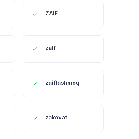
ZAIF
zaif
zaiflashmoq
zakovat