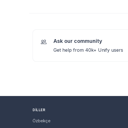
Ask our community
Get help from 40k+ Unify users
DILLER
Özbekçe