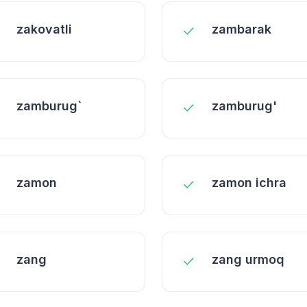
zakovatli
zambarak
zamburug`
zamburug'
zamon
zamon ichra
zang
zang urmoq