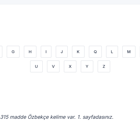
G
H
I
J
K
Q
L
M
U
V
X
Y
Z
315 madde Özbekçe kelime var. 1. sayfadasınız.