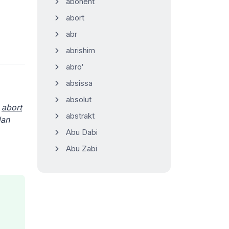
abonent
abort
abr
abrishim
abro‘
absissa
absolut
i
abort
abstrakt
dan
Abu Dabi
Abu Zabi