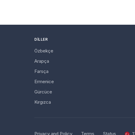
DILLER
Özbekçe
Arapça
Farsça
Ermenice
Gürcüce
Kırgızca
Privacy and Policy
Terms
Status
T