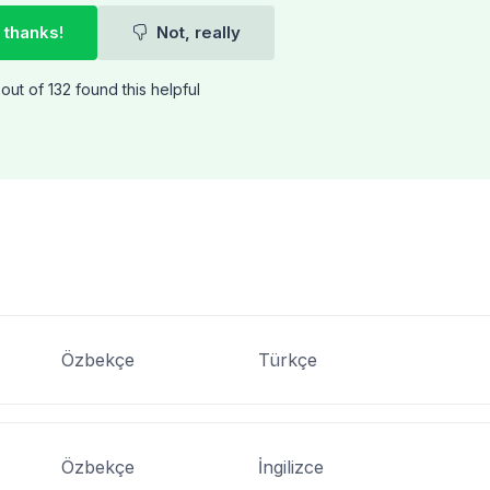
 thanks!
Not, really
out of 132 found this helpful
Özbekçe
Türkçe
Özbekçe
İngilizce