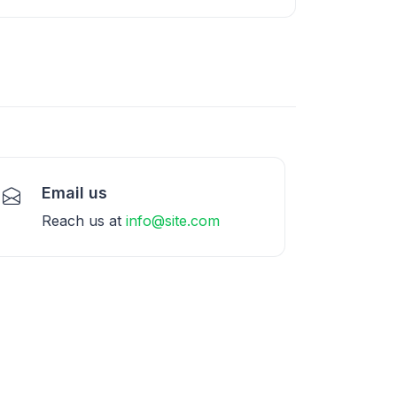
Email us
Reach us at
info@site.com