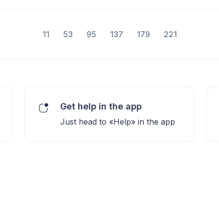
11
53
95
137
179
221
Get help in the app
Just head to «Help» in the app