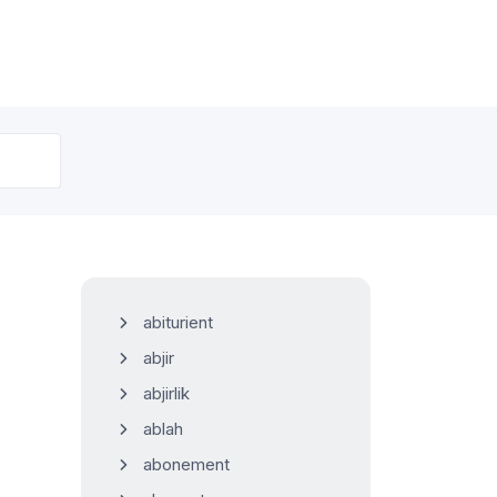
abiturient
abjir
abjirlik
ablah
abonement