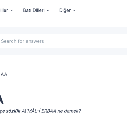
ller
Batı Dilleri
Diğer
BAA
A
çe sözlük
A\'MÂL-İ ERBAA ne demek?