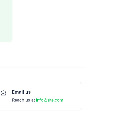
Email us
Reach us at
info@site.com