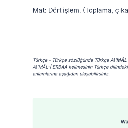
Mat: Dört işlem. (Toplama, çı
Türkçe - Türkçe sözlüğünde Türkçe
A\'MÂL
A\'MÂL-İ ERBAA
kelimesinin Türkçe dilindeki
anlamlarına aşağıdan ulaşabilirsiniz.
Was