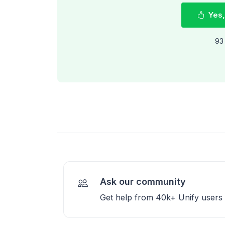
Yes,
93 
Ask our community
Get help from 40k+ Unify users