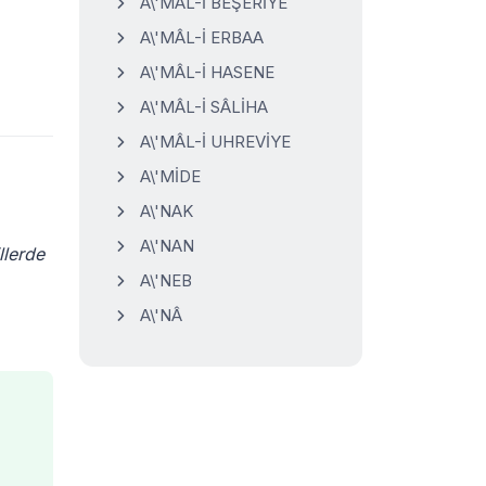
A\'MÂL-İ BEŞERİYE
A\'MÂL-İ ERBAA
A\'MÂL-İ HASENE
A\'MÂL-İ SÂLİHA
A\'MÂL-İ UHREVİYE
A\'MİDE
A\'NAK
A\'NAN
llerde
A\'NEB
A\'NÂ