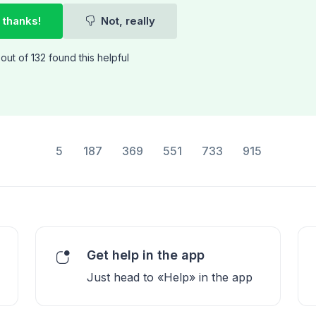
 thanks!
Not, really
out of 132 found this helpful
5
187
369
551
733
915
Get help in the app
Just head to «Help» in the app