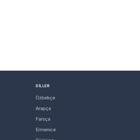
DILLER
Özbekçe
Arapça
Farsça
Ermenice