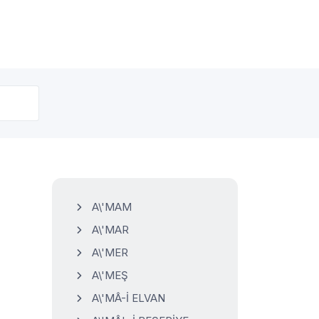
A\'MAM
A\'MAR
A\'MER
A\'MEŞ
A\'MÂ-İ ELVAN