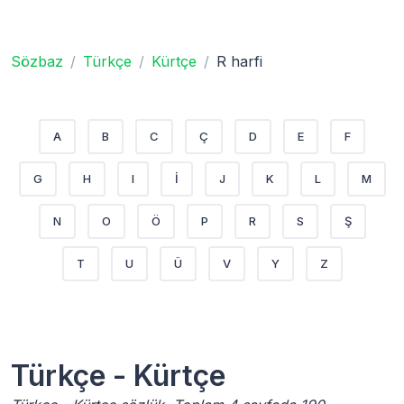
Sözbaz
Türkçe
Kürtçe
R harfi
A
B
C
Ç
D
E
F
G
H
I
İ
J
K
L
M
N
O
Ö
P
R
S
Ş
T
U
Ü
V
Y
Z
Türkçe - Kürtçe