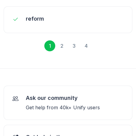
reform
1
2
3
4
Ask our community
Get help from 40k+ Unify users