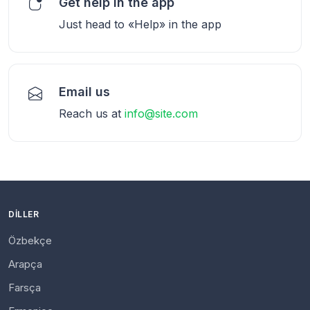
Get help in the app
Just head to «Help» in the app
Email us
Reach us at
info@site.com
DILLER
Özbekçe
Arapça
Farsça