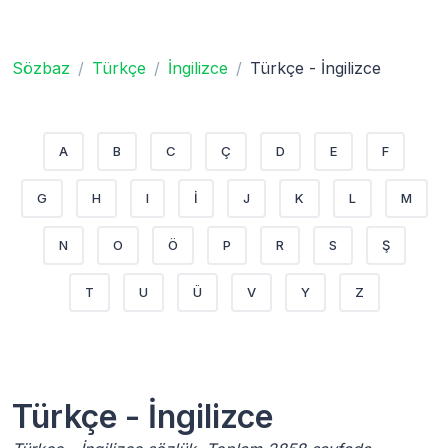
Sözbaz
Türkçe
İngilizce
Türkçe - İngilizce
A
B
C
Ç
D
E
F
G
H
I
İ
J
K
L
M
N
O
Ö
P
R
S
Ş
T
U
Ü
V
Y
Z
Türkçe - İngilizce