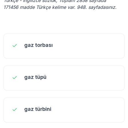
Türkçe - İngilizce sözlük, Toplam 2858 sayfada
171456 madde Türkçe kelime var. 948. sayfadasınız.
gaz torbası
gaz tüpü
gaz türbini