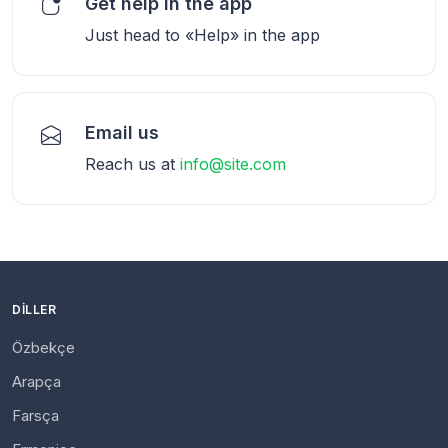
Get help in the app
Just head to «Help» in the app
Email us
Reach us at
info@site.com
DILLER
Özbekçe
Arapça
Farsça