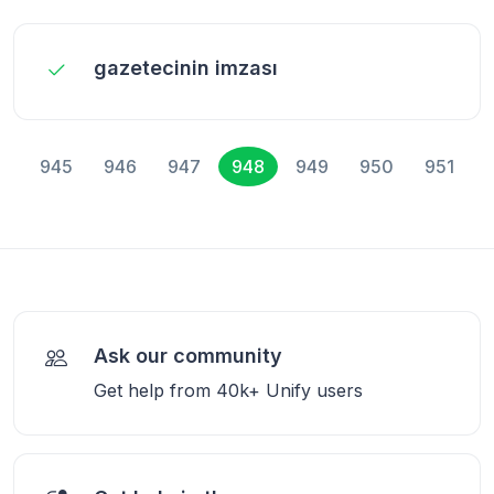
gazetecinin imzası
945
946
947
948
949
950
951
Ask our community
Get help from 40k+ Unify users