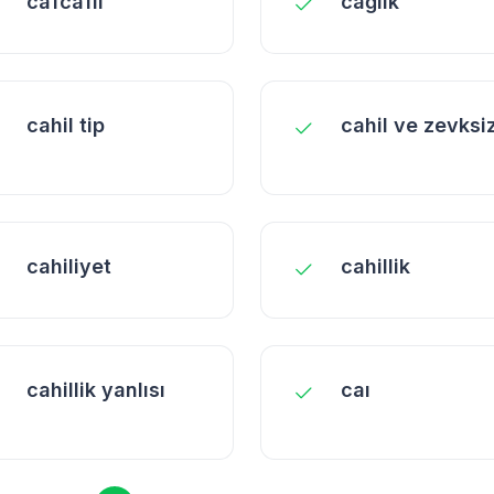
cafcaflı
cağlık
cahil tip
cahil ve zevksi
cahiliyet
cahillik
cahillik yanlısı
caı