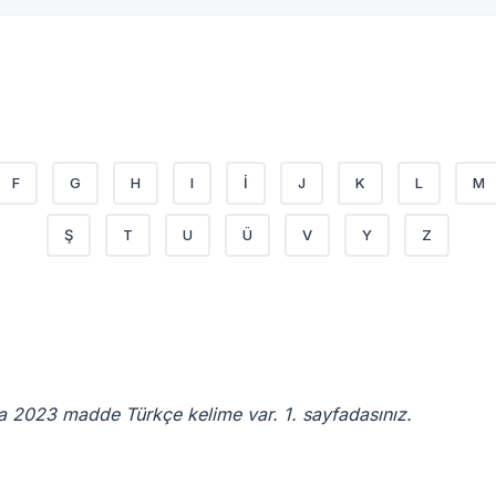
F
G
H
I
İ
J
K
L
M
Ş
T
U
Ü
V
Y
Z
a 2023 madde Türkçe kelime var. 1. sayfadasınız.