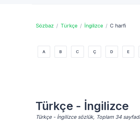
Sözbaz
Türkçe
İngilizce
C harfi
A
B
C
Ç
D
E
Türkçe - İngilizce
Türkçe - İngilizce sözlük, Toplam 34 sayfad