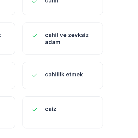
cahil
z
cahil ve zevksiz
adam
cahillik etmek
caiz