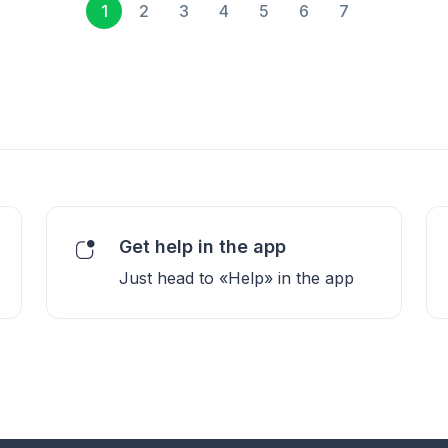
1
2
3
4
5
6
7
Get help in the app
Just head to «Help» in the app