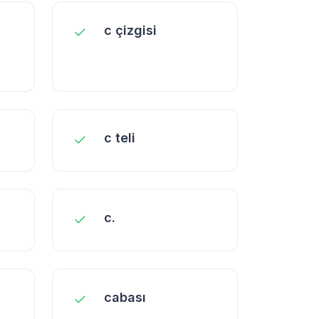
c çizgisi
c teli
c.
cabası