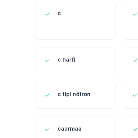
c
c harfi
c tipi nötron
caarmaa