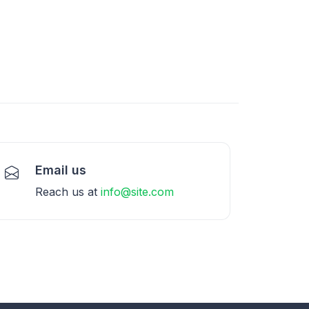
Email us
Reach us at
info@site.com