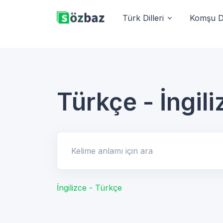
Türk Dilleri
Komşu Di
Türkçe - İngili
Kelime anlamı için ara
İngilizce - Türkçe