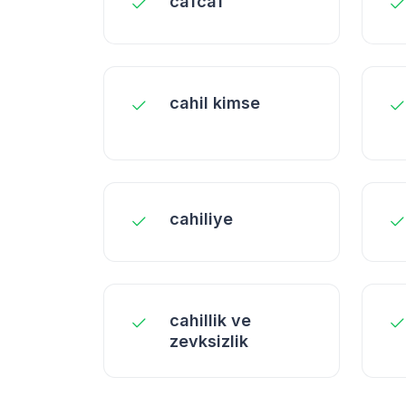
cafcaf
cahil kimse
cahiliye
cahillik ve
zevksizlik