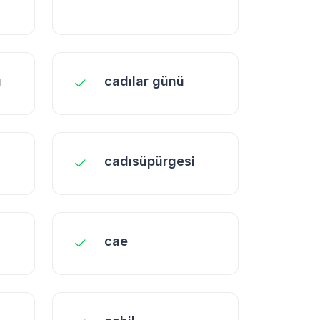
ı
cadılar günü
cadısüpürgesi
cae