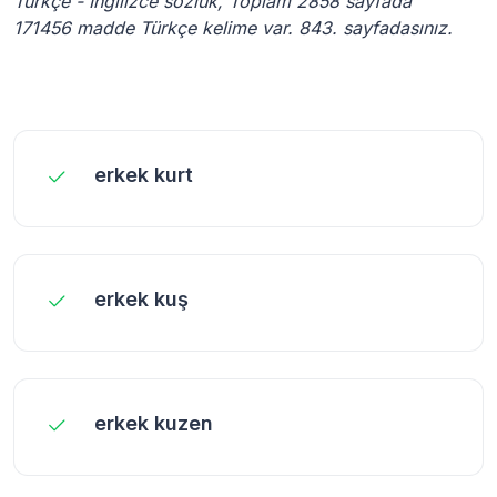
Türkçe - İngilizce sözlük, Toplam 2858 sayfada
171456 madde Türkçe kelime var. 843. sayfadasınız.
erkek kurt
erkek kuş
erkek kuzen