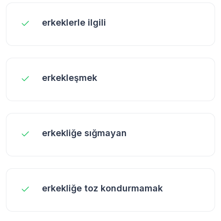
erkeklerle ilgili
erkekleşmek
erkekliğe sığmayan
erkekliğe toz kondurmamak