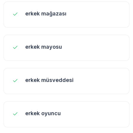
erkek mağazası
erkek mayosu
erkek müsveddesi
erkek oyuncu