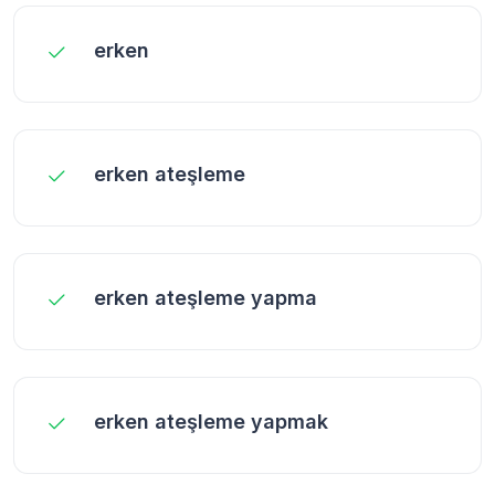
erken
erken ateşleme
erken ateşleme yapma
erken ateşleme yapmak