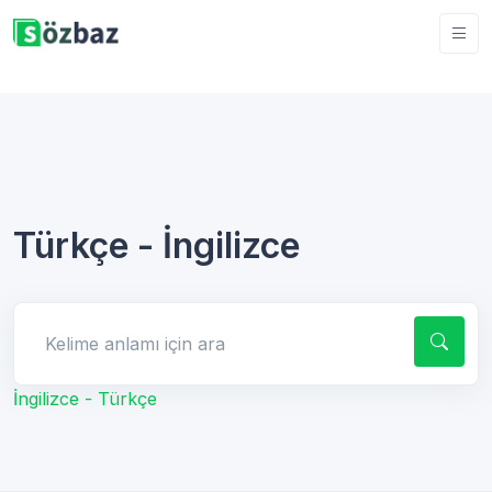
Türkçe - İngilizce
Kelime anlamı için ara
İngilizce - Türkçe