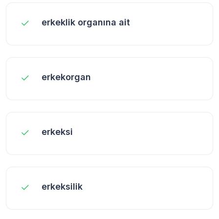
erkeklik organına ait
erkekorgan
erkeksi
erkeksilik