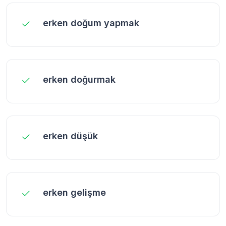
erken doğum yapmak
erken doğurmak
erken düşük
erken gelişme