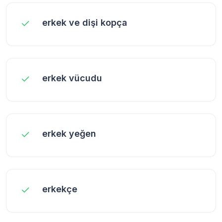
erkek ve dişi kopça
erkek vücudu
erkek yeğen
erkekçe